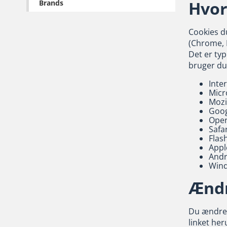
Hvor
Brands
Cookies d
(Chrome, F
Det er typ
bruger du 
Inte
Micr
Mozil
Goo
Ope
Safar
Flas
Appl
Andr
Win
Ændr
Du ændrer 
linket her