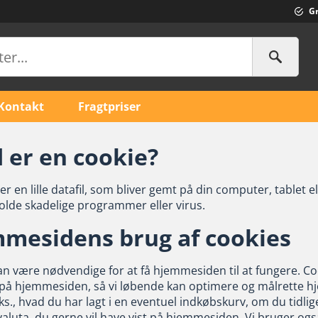
Gr
Kontakt
Fragtpriser
 er en cookie?
er en lille datafil, som bliver gemt på din computer, tablet e
olde skadelige programmer eller virus.
mesidens brug af cookies
an være nødvendige for at få hjemmesiden til at fungere. Co
 på hjemmesiden, så vi løbende kan optimere og målrette hj
ks., hvad du har lagt i en eventuel indkøbskurv, om du tidli
aluta, du gerne vil have vist på hjemmesiden. Vi bruger ogs