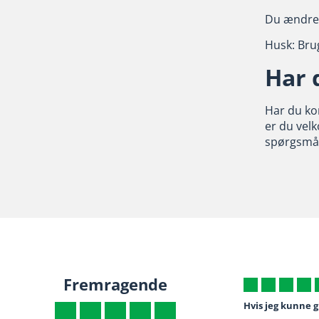
Du ændrer
Husk: Brug
Har 
Har du ko
er du vel
spørgsmål
Fremragende
Varen kom som aftalt ...
Hvis jeg kunne g