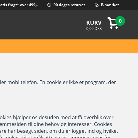
atis fragt* over 499,-
90 dages returret
E-mærket
0
KURV
0,00 DKK
ller mobiltelefon. En cookie er ikke et program, der
okies hjælper os desuden med at få overblik over
emmesiden til dine behov og interesser. Cookies
gere har besøgt siden, om du er logget ind og hvilket
å cookies til at målrette vores annoncer over for