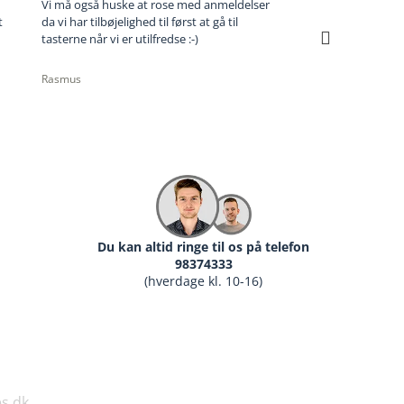
Vi må også huske at rose med anmeldelser
Super hurtig leve
t
da vi har tilbøjelighed til først at gå til
behandling når 
tasterne når vi er utilfredse :-)
god service !
Rasmus
Michael
Du kan altid ringe til os på telefon
98374333
(hverdage kl. 10-16)
s.dk