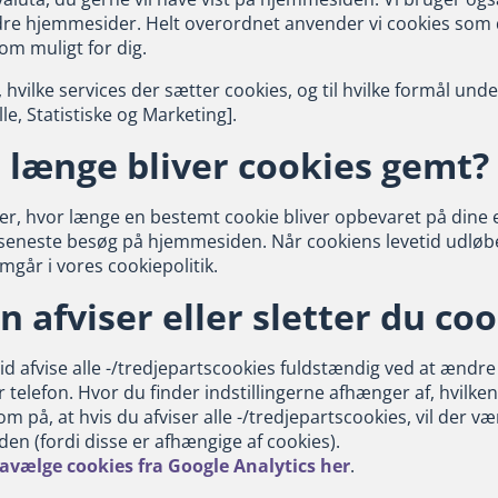
re hjemmesider. Helt overordnet anvender vi cookies som del 
om muligt for dig.
 hvilke services der sætter cookies, og til hvilke formål und
le, Statistiske og Marketing].
 længe bliver cookies gemt?
rer, hvor længe en bestemt cookie bliver opbevaret på dine
 seneste besøg på hjemmesiden. Når cookiens levetid udløber
emgår i vores cookiepolitik.
n afviser eller sletter du co
id afvise alle -/tredjepartscookies fuldstændig ved at ændre
er telefon. Hvor du finder indstillingerne afhænger af, hvil
på, at hvis du afviser alle -/tredjepartscookies, vil der v
en (fordi disse er afhængige af cookies).
avælge cookies fra Google Analytics her
.