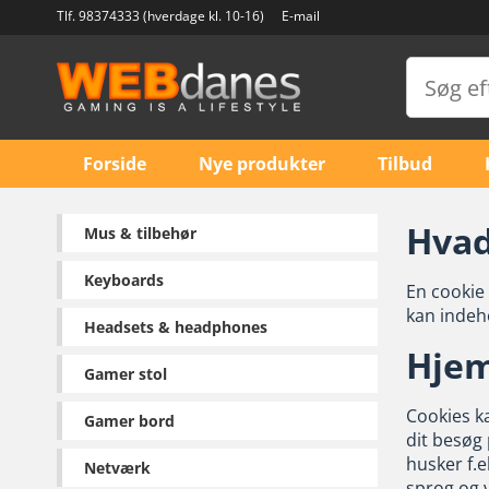
Tlf. 98374333 (hverdage kl. 10-16)
E-mail
Forside
Nye produkter
Tilbud
Hvad
Mus & tilbehør
Keyboards
En cookie 
kan indeh
Headsets & headphones
Hjem
Gamer stol
Cookies k
Gamer bord
dit besøg
husker f.e
Netværk
sprog og v