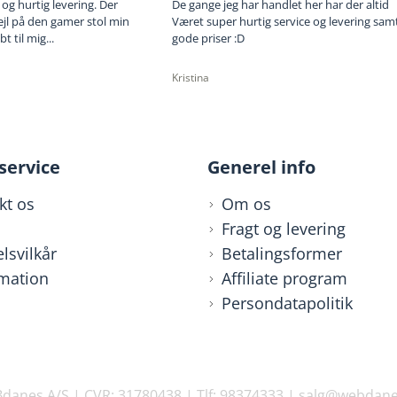
 og hurtig levering. Der
De gange jeg har handlet her har der altid
ejl på den gamer stol min
Været super hurtig service og levering sam
 til mig...
gode priser :D
Kristina
service
Generel info
kt os
Om os
Fragt og levering
lsvilkår
Betalingsformer
mation
Affiliate program
Persondatapolitik
danes A/S | CVR: 31780438 | Tlf: 98374333 | salg@webdane