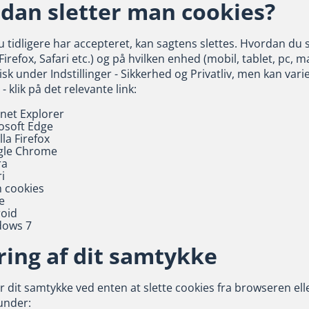
dan sletter man cookies?
u tidligere har accepteret, kan sagtens slettes. Hvordan du
irefox, Safari etc.) og på hvilken enhed (mobil, tablet, pc, m
isk under Indstillinger - Sikkerhed og Privatliv, men kan va
- klik på det relevante link:
rnet Explorer
osoft Edge
la Firefox
gle Chrome
ra
i
h cookies
e
oid
dows 7
ing af dit samtykke
dit samtykke ved enten at slette cookies fra browseren eller
under: