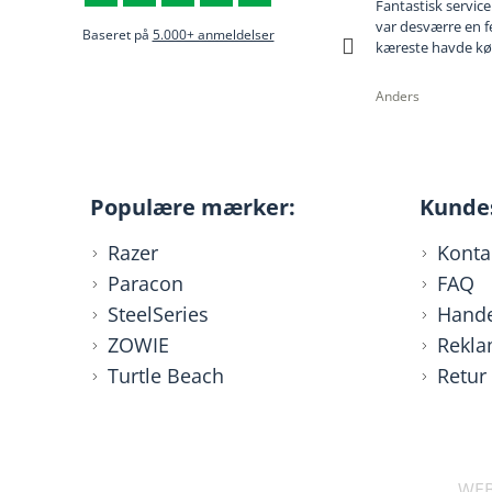
Varen kom som aftalt ... hurtigt og nemt
Fantastisk service
var desværre en f
Baseret på
5.000+ anmeldelser
kæreste havde købt
Tue
Anders
Populære mærker:
Kunde
Razer
Konta
Paracon
FAQ
SteelSeries
Hande
ZOWIE
Rekla
Turtle Beach
Retur
WEB