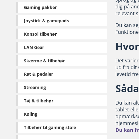
dig på and
Gaming pakker
relevant s
Joystick & gamepads
Du kan se,
Funktionel
Konsol tilbehør
Hvor
LAN Gear
Det varie
Skærme & tilbehør
ud fra dit
levetid fr
Rat & pedaler
Såda
Streaming
Tøj & tilbehør
Du kan alt
tablet ell
Køling
opmærksom 
hjemmesid
Tilbehør til gaming stole
Du kan fr