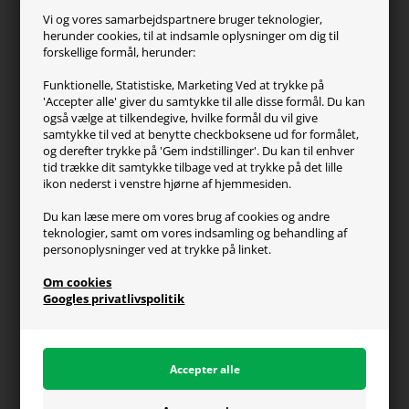
ZOWIE
Vi og vores samarbejdspartnere bruger teknologier,
Turtle Beach
herunder cookies, til at indsamle oplysninger om dig til
forskellige formål, herunder:
Kundeservice
Funktionelle, Statistiske, Marketing Ved at trykke på
'Accepter alle' giver du samtykke til alle disse formål. Du kan
Kontakt os
også vælge at tilkendegive, hvilke formål du vil give
FAQ
samtykke til ved at benytte checkboksene ud for formålet,
og derefter trykke på 'Gem indstillinger'. Du kan til enhver
Handelsvilkår
tid trække dit samtykke tilbage ved at trykke på det lille
Reklamation
ikon nederst i venstre hjørne af hjemmesiden.
Retur
Du kan læse mere om vores brug af cookies og andre
teknologier, samt om vores indsamling og behandling af
Generel info
personoplysninger ved at trykke på linket.
Om os
Om cookies
Fragt og levering
Googles privatlivspolitik
Betalingsformer
Affiliate program
Persondatapolitik