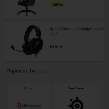
1.299
kr
HyperX Cloud III Gaming Headset
- Sort
689,00
kr
Populære brands:
Arozzi
SteelSeries