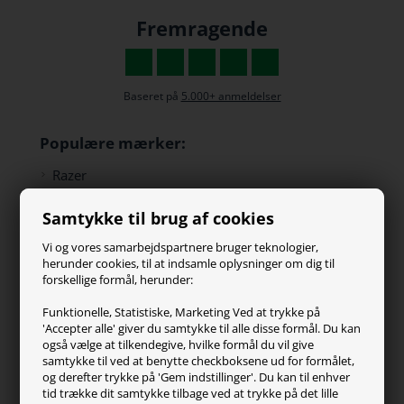
Fremragende
Baseret på
5.000+ anmeldelser
Populære mærker:
Razer
Paracon
Samtykke til brug af cookies
SteelSeries
ZOWIE
Vi og vores samarbejdspartnere bruger teknologier,
Turtle Beach
herunder cookies, til at indsamle oplysninger om dig til
forskellige formål, herunder:
Kundeservice
Funktionelle, Statistiske, Marketing Ved at trykke på
'Accepter alle' giver du samtykke til alle disse formål. Du kan
Kontakt os
også vælge at tilkendegive, hvilke formål du vil give
FAQ
samtykke til ved at benytte checkboksene ud for formålet,
og derefter trykke på 'Gem indstillinger'. Du kan til enhver
Handelsvilkår
tid trække dit samtykke tilbage ved at trykke på det lille
Reklamation