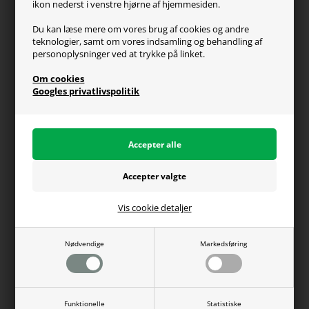
ikon nederst i venstre hjørne af hjemmesiden.
Retur
Du kan læse mere om vores brug af cookies og andre
teknologier, samt om vores indsamling og behandling af
Generel info
personoplysninger ved at trykke på linket.
Om os
Om cookies
Fragt og levering
Googles privatlivspolitik
Betalingsformer
Affiliate program
Persondatapolitik
Vis cookie detaljer
Du kan altid ringe til os på telefon 98374333
(hverdage kl. 10-16)
Nødvendige
Markedsføring
WEBdanes A/S | CVR: 31780438 | Tlf: 98374333 |
Funktionelle
Statistiske
salg@webdanes.dk