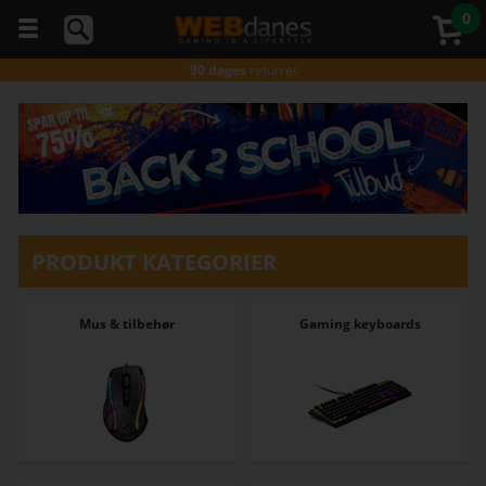
0
5 stjerner
på Trustpilot
Gratis fragt*
ved køb over 499,-
90 dages
returret
Gratis fragt*
ved køb over 499,-
Du kan
Godkendt
af E-mærket
altid
Gratis fragt*
ved køb over 499,-
ringe
5 stjerner
på Trustpilot
til os
på
Gratis fragt*
ved køb over 499,-
telefon
98374333
(hverdage
kl. 10-
PRODUKT KATEGORIER
16)
Mus & tilbehør
Gaming keyboards