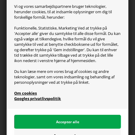
ZOWIE
Vi og vores samarbejdspartnere bruger teknologier,
Turtle Beach
herunder cookies, til at indsamle oplysninger om dig til
forskellige formål, herunder:
Kundeservice
Funktionelle, Statistiske, Marketing Ved at trykke på
'Accepter alle' giver du samtykke til alle disse formål. Du kan
Kontakt os
også vælge at tilkendegive, hvilke formål du vil give
FAQ
samtykke til ved at benytte checkboksene ud for formålet,
og derefter trykke på 'Gem indstillinger'. Du kan til enhver
Handelsvilkår
tid trække dit samtykke tilbage ved at trykke på det lille
Reklamation
ikon nederst i venstre hjørne af hjemmesiden.
Retur
Du kan læse mere om vores brug af cookies og andre
teknologier, samt om vores indsamling og behandling af
Generel info
personoplysninger ved at trykke på linket.
Om os
Om cookies
Fragt og levering
Googles privatlivspolitik
Betalingsformer
Affiliate program
Persondatapolitik