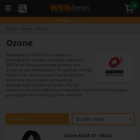
0
5 stjerner
på Trustpilot
Gratis fragt*
ved køb over 499,-
90 dages
returret
Gratis fragt*
ved køb over 499,-
Forside
/
Brands
/
Ozone
Du kan
Godkendt
af E-mærket
altid
Ozone
Gratis fragt*
ved køb over 499,-
ringe
5 stjerner
på Trustpilot
til os
på
Gratis fragt*
ved køb over 499,-
Velkommen til Ozone! En producent af
telefon
gamingudstyr som blev grundlagt i Spanien i
98374333
2009 af en flok passionerede gamere, som
(hverdage
ønsker at dele deres passion for gaming med dig.
kl. 10-
Ozone er for dem en arena, hvor de kan give
16)
deres take og vise deres synspunkt på
gamingudstyr til resten af verden. Det har
resulteret i en række lækkert gamingudstyr, som har til formål at gøre
gamingoplevelsen bedre og mere realistisk.
Vis filter
Ozone RAGE ST - Black