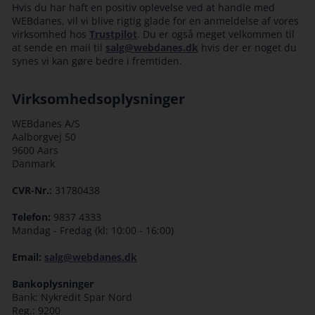
Hvis du har haft en positiv oplevelse ved at handle med
WEBdanes, vil vi blive rigtig glade for en anmeldelse af vores
virksomhed hos
Trustpilot
. Du er også meget velkommen til
at sende en mail til
salg@webdanes.dk
hvis der er noget du
synes vi kan gøre bedre i fremtiden.
Virksomhedsoplysninger
WEBdanes A/S
Aalborgvej 50
9600 Aars
Danmark
CVR-Nr.:
31780438
Telefon:
9837 4333
Mandag - Fredag (kl: 10:00 - 16:00)
Email:
salg@webdanes.dk
Bankoplysninger
Bank: Nykredit Spar Nord
Reg.: 9200