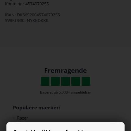
Konto nr.: 4574079255
IBAN: DK3692004574079255
SWIFT/BIC: NYKBDKKK
Fremragende
Baseret på
5.000+ anmeldelser
Populære mærker:
Razer
Paracon