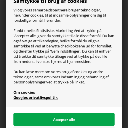
Samtykke til brug af cookies
SteelSeries
ZOWIE
Vi og vores samarbejdspartnere bruger teknologier,
Turtle Beach
herunder cookies, til at indsamle oplysninger om dig til
forskellige formål, herunder:
Kundeservice
Funktionelle, Statistiske, Marketing Ved at trykke på
'Accepter alle' giver du samtykke til alle disse formål. Du kan
Kontakt os
også vælge at tilkendegive, hvilke formål du vil give
FAQ
samtykke til ved at benytte checkboksene ud for formålet,
og derefter trykke på 'Gem indstillinger'. Du kan til enhver
Handelsvilkår
tid trække dit samtykke tilbage ved at trykke på det lille
Reklamation
ikon nederst i venstre hjørne af hjemmesiden.
Retur
Du kan læse mere om vores brug af cookies og andre
teknologier, samt om vores indsamling og behandling af
Generel info
personoplysninger ved at trykke på linket.
Om os
Om cookies
Fragt og levering
Googles privatlivspolitik
Betalingsformer
Affiliate program
Persondatapolitik