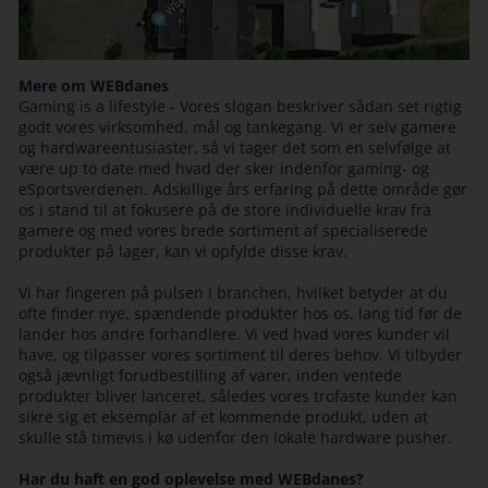
Mere om WEBdanes
Gaming is a lifestyle - Vores slogan beskriver sådan set rigtig
godt vores virksomhed, mål og tankegang. Vi er selv gamere
og hardwareentusiaster, så vi tager det som en selvfølge at
være up to date med hvad der sker indenfor gaming- og
eSportsverdenen. Adskillige års erfaring på dette område gør
os i stand til at fokusere på de store individuelle krav fra
gamere og med vores brede sortiment af specialiserede
produkter på lager, kan vi opfylde disse krav.
Vi har fingeren på pulsen i branchen, hvilket betyder at du
ofte finder nye, spændende produkter hos os, lang tid før de
lander hos andre forhandlere. Vi ved hvad vores kunder vil
have, og tilpasser vores sortiment til deres behov. Vi tilbyder
også jævnligt forudbestilling af varer, inden ventede
produkter bliver lanceret, således vores trofaste kunder kan
sikre sig et eksemplar af et kommende produkt, uden at
skulle stå timevis i kø udenfor den lokale hardware pusher.
Har du haft en god oplevelse med WEBdanes?