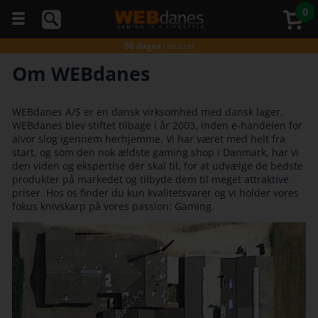
0
5 stjerner
på Trustpilot
Gratis fragt*
ved køb over 499,-
90 dages
returret
Gratis fragt*
ved køb over 499,-
Om WEBdanes
Du kan
Godkendt
af E-mærket
altid
Gratis fragt*
ved køb over 499,-
ringe
5 stjerner
på Trustpilot
til os
WEBdanes A/S er en dansk virksomhed med dansk lager.
på
Gratis fragt*
ved køb over 499,-
WEBdanes blev stiftet tilbage i år 2003, inden e-handelen for
telefon
alvor slog igennem herhjemme. Vi har været med helt fra
98374333
start, og som den nok ældste gaming shop i Danmark, har vi
(hverdage
den viden og ekspertise der skal til, for at udvælge de bedste
kl. 10-
16)
produkter på markedet og tilbyde dem til meget attraktive
priser. Hos os finder du kun kvalitetsvarer og vi holder vores
fokus knivskarp på vores passion: Gaming.