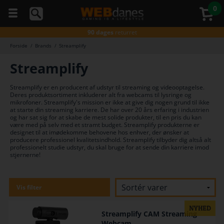
0
5 stjerner
på Trustpilot
Gratis fragt*
ved køb over 499,-
90 dages
returret
Gratis fragt*
ved køb over 499,-
Forside
/
Brands
/
Streamplify
Du kan
Godkendt
af E-mærket
altid
Streamplify
Gratis fragt*
ved køb over 499,-
ringe
5 stjerner
på Trustpilot
til os
på
Gratis fragt*
ved køb over 499,-
Streamplify er en producent af udstyr til streaming og videooptagelse.
telefon
Deres produktsortiment inkluderer alt fra webcams til lysringe og
98374333
mikrofoner. Streamplify's mission er ikke at give dig nogen grund til ikke
(hverdage
at starte din streaming karriere. De har over 20 års erfaring i industrien
kl. 10-
og har sat sig for at skabe de mest solide produkter, til en pris du kan
16)
være med på selv med et stramt budget. Streamplify produkterne er
designet til at imødekomme behovene hos enhver, der ønsker at
producere professionel kvalitetsindhold. Streamplify tilbyder dig altså alt
professionelt studie udstyr, du skal bruge for at sende din karriere imod
stjernerne!
Vis filter
Streamplify CAM Streaming
Webcam