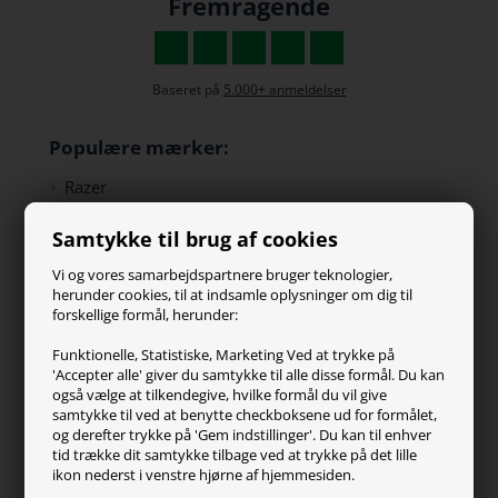
Fremragende
Baseret på
5.000+ anmeldelser
Populære mærker:
Razer
Paracon
Samtykke til brug af cookies
SteelSeries
ZOWIE
Vi og vores samarbejdspartnere bruger teknologier,
Turtle Beach
herunder cookies, til at indsamle oplysninger om dig til
forskellige formål, herunder:
Kundeservice
Funktionelle, Statistiske, Marketing Ved at trykke på
'Accepter alle' giver du samtykke til alle disse formål. Du kan
Kontakt os
også vælge at tilkendegive, hvilke formål du vil give
FAQ
samtykke til ved at benytte checkboksene ud for formålet,
og derefter trykke på 'Gem indstillinger'. Du kan til enhver
Handelsvilkår
tid trække dit samtykke tilbage ved at trykke på det lille
Reklamation
ikon nederst i venstre hjørne af hjemmesiden.
Retur