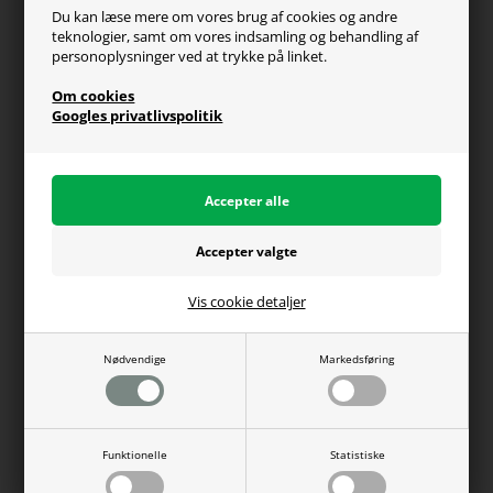
Du kan læse mere om vores brug af cookies og andre
teknologier, samt om vores indsamling og behandling af
Generel info
personoplysninger ved at trykke på linket.
Om os
Om cookies
Fragt og levering
Googles privatlivspolitik
Betalingsformer
Affiliate program
Persondatapolitik
Vis cookie detaljer
Du kan altid ringe til os på telefon 98374333
(hverdage kl. 10-16)
Nødvendige
Markedsføring
WEBdanes A/S | CVR: 31780438 | Tlf: 98374333 |
Funktionelle
Statistiske
salg@webdanes.dk