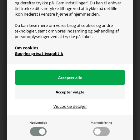
og derefter trykke på 'Gem indstillinger'. Du kan til enhver
Handelsvilkår
tid trække dit samtykke tilbage ved at trykke på det lille
Reklamation
ikon nederst i venstre hjørne af hjemmesiden.
Retur
Du kan læse mere om vores brug af cookies og andre
teknologier, samt om vores indsamling og behandling af
Generel info
personoplysninger ved at trykke på linket.
Om os
Om cookies
Fragt og levering
Googles privatlivspolitik
Betalingsformer
Affiliate program
Persondatapolitik
Vis cookie detaljer
Du kan altid ringe til os på telefon 98374333
(hverdage kl. 10-16)
Nødvendige
Markedsføring