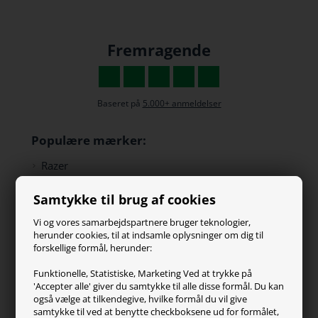
Fremragende
Baseret på
5.000+ anmeldelser
Populære mærker:
Razer
Paracon
Samtykke til brug af cookies
SteelSeries
ZOWIE
Vi og vores samarbejdspartnere bruger teknologier,
Turtle Beach
herunder cookies, til at indsamle oplysninger om dig til
forskellige formål, herunder:
Kundeservice
Funktionelle, Statistiske, Marketing Ved at trykke på
'Accepter alle' giver du samtykke til alle disse formål. Du kan
Kontakt os
også vælge at tilkendegive, hvilke formål du vil give
FAQ
samtykke til ved at benytte checkboksene ud for formålet,