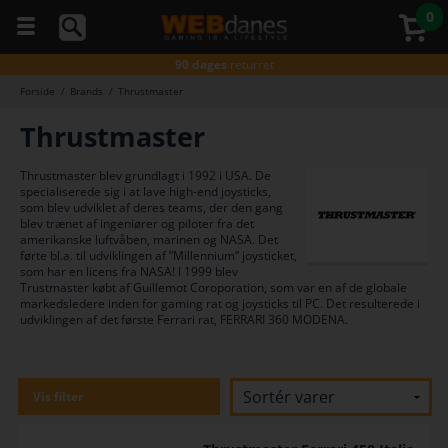
0
5 stjerner
på Trustpilot
Gratis fragt*
ved køb over 499,-
90 dages
returret
Gratis fragt*
ved køb over 499,-
Forside
/
Brands
/
Thrustmaster
Du kan
Godkendt
af E-mærket
altid
Thrustmaster
Gratis fragt*
ved køb over 499,-
ringe
5 stjerner
på Trustpilot
til os
på
Gratis fragt*
ved køb over 499,-
Thrustmaster blev grundlagt i 1992 i USA. De
telefon
specialiserede sig i at lave high-end joysticks,
98374333
som blev udviklet af deres teams, der den gang
(hverdage
blev trænet af ingeniører og piloter fra det
kl. 10-
amerikanske luftvåben, marinen og NASA. Det
16)
førte bl.a. til udviklingen af ”Millennium” joysticket,
som har en licens fra NASA! I 1999 blev
Trustmaster købt af Guillemot Coroporation, som var en af de globale
markedsledere inden for gaming rat og joysticks til PC. Det resulterede i
udviklingen af det første Ferrari rat, FERRARI 360 MODENA.
Vis filter