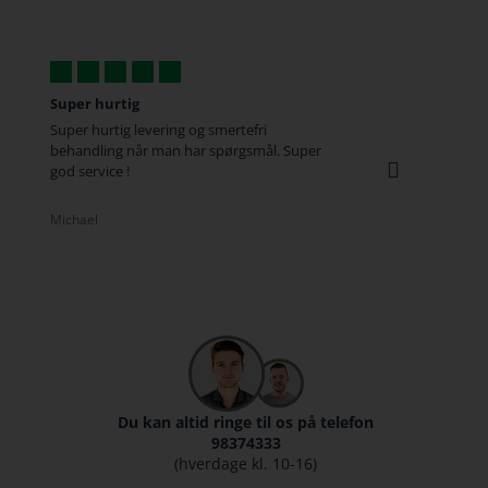
God og hurtig service
Alt
efri
Vi må også huske at rose med anmeldelser
Alti
gsmål. Super
da vi har tilbøjelighed til først at gå til
kund
tasterne når vi er utilfredse :-)
Chri
Rasmus
Du kan altid ringe til os på telefon
98374333
(hverdage kl. 10-16)