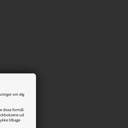
ysninger om dig
le disse formål.
checkboksene ud
tykke tilbage