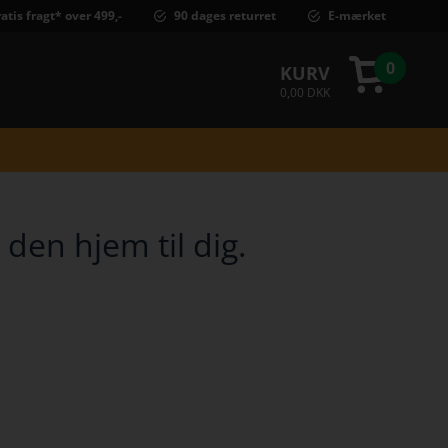
atis fragt* over 499,-
90 dages returret
E-mærket
0
KURV
0,00 DKK
den hjem til dig.