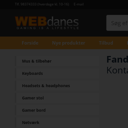
Tlf. 98374333 (hverdage kl. 10-16)
E-mail
Forside
Nye produkter
Tilbud
Fand
Mus & tilbehør
Konta
Keyboards
Headsets & headphones
Gamer stol
Gamer bord
Netværk