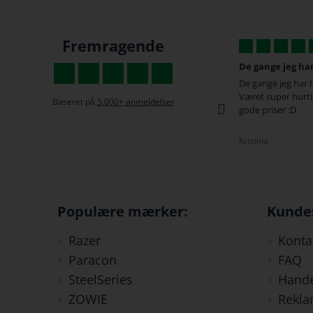
Fremragende
De gange jeg har...
Hvis
g bestilte min
De gange jeg har handlet her har der altid
Fant
dag, og fik en
Været super hurtig service og levering samt
var 
Baseret på
5.000+ anmeldelser
å post huset
gode priser :D
kære
Kristina
Ande
Populære mærker:
Kunde
Razer
Konta
Paracon
FAQ
SteelSeries
Hande
ZOWIE
Rekla