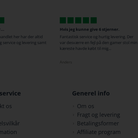
 jeg kunne give 6 stjerner.
Super hurtig
astisk service og hurtig levering. Der
Super hurtig levering og smert
desværre en fejl på den gamer stol min
behandling når man har spør
ste havde købt til mig...
god service !
rs
Michael
service
Generel info
kt os
Om os
Fragt og levering
lsvilkår
Betalingsformer
mation
Affiliate program