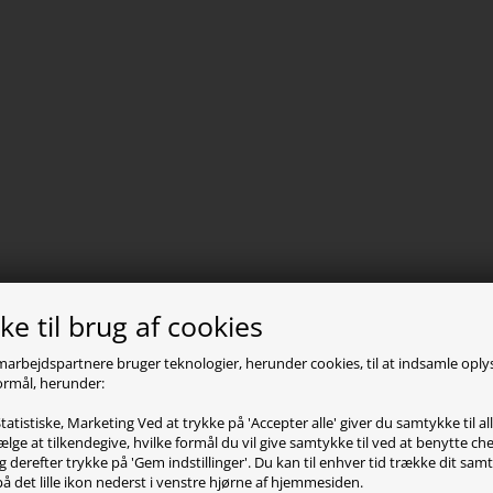
e til brug af cookies
marbejdspartnere bruger teknologier, herunder cookies, til at indsamle opl
 formål, herunder:
tatistiske, Marketing Ved at trykke på 'Accepter alle' giver du samtykke til al
lge at tilkendegive, hvilke formål du vil give samtykke til ved at benytte 
g derefter trykke på 'Gem indstillinger'. Du kan til enhver tid trække dit sam
på det lille ikon nederst i venstre hjørne af hjemmesiden.