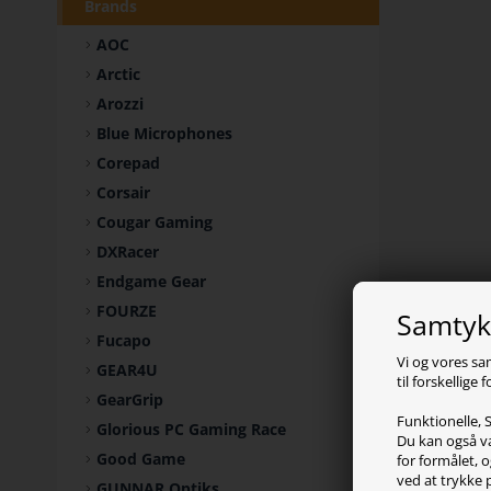
Brands
AOC
Arctic
Arozzi
Blue Microphones
Corepad
Corsair
Cougar Gaming
DXRacer
Endgame Gear
FOURZE
Samtykk
Fucapo
Vi og vores sa
GEAR4U
til forskellige
GearGrip
Funktionelle, S
Glorious PC Gaming Race
Du kan også væ
Good Game
for formålet, o
ved at trykke 
GUNNAR Optiks