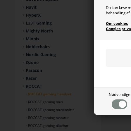
Havit
Du kan læse m
behandling af 
HyperX
L33T Gaming
Om cookies
Googles priva
Mighty North
Mionix
Noblechairs
Nordic Gaming
Ozone
Paracon
Razer
ROCCAT
ROCCAT gaming headset
Nødvendige
ROCCAT gaming mus
ROCCAT gaming musemåtte
ROCCAT gaming tastatur
ROCCAT gaming tilbehør