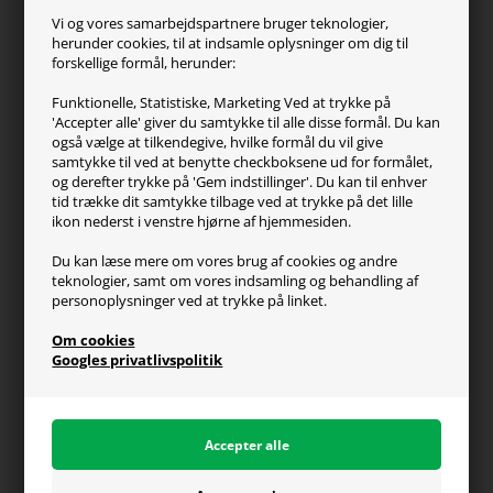
ZOWIE
Vi og vores samarbejdspartnere bruger teknologier,
Turtle Beach
herunder cookies, til at indsamle oplysninger om dig til
forskellige formål, herunder:
Kundeservice
Funktionelle, Statistiske, Marketing Ved at trykke på
'Accepter alle' giver du samtykke til alle disse formål. Du kan
Kontakt os
også vælge at tilkendegive, hvilke formål du vil give
FAQ
samtykke til ved at benytte checkboksene ud for formålet,
og derefter trykke på 'Gem indstillinger'. Du kan til enhver
Handelsvilkår
tid trække dit samtykke tilbage ved at trykke på det lille
Reklamation
ikon nederst i venstre hjørne af hjemmesiden.
Retur
Du kan læse mere om vores brug af cookies og andre
teknologier, samt om vores indsamling og behandling af
Generel info
personoplysninger ved at trykke på linket.
Om os
Om cookies
Fragt og levering
Googles privatlivspolitik
Betalingsformer
Affiliate program
Persondatapolitik