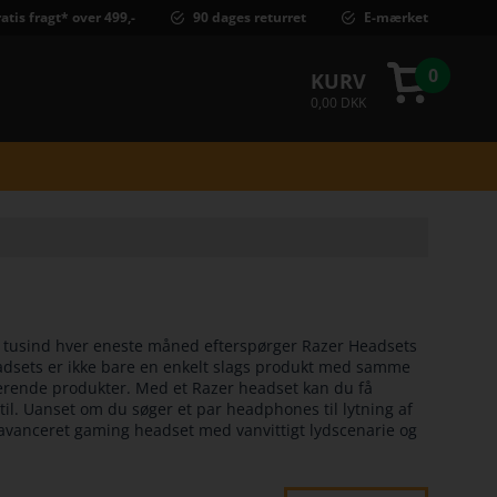
atis fragt* over 499,-
90 dages returret
E-mærket
0
KURV
0,00 DKK
ere tusind hver eneste måned efterspørger Razer Headsets
headsets er ikke bare en enkelt slags produkt med samme
serende produkter. Med et Razer headset kan du få
 til. Uanset om du søger et par headphones til lytning af
og avanceret gaming headset med vanvittigt lydscenarie og