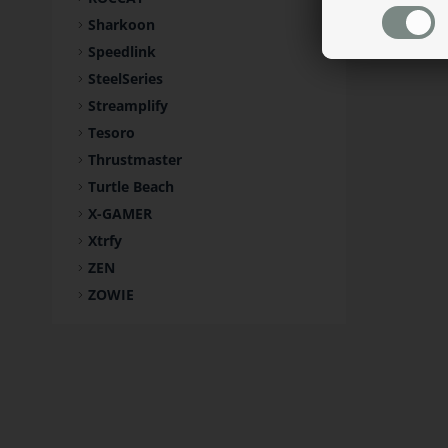
Sharkoon
Speedlink
SteelSeries
Streamplify
Tesoro
Thrustmaster
Turtle Beach
X-GAMER
Xtrfy
ZEN
ZOWIE