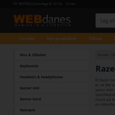
Tlf. 98374333 (hverdage kl. 10-16)
E-mail
Forside
Nye produkter
Tilbud
Mus & tilbehør
Forside
/
B
Raze
Keyboards
Headsets & headphones
Et Razer he
er, at det 
Gamer stol
specs over 
specifikati
Gamer bord
musik på fa
en mikrofon
Netværk