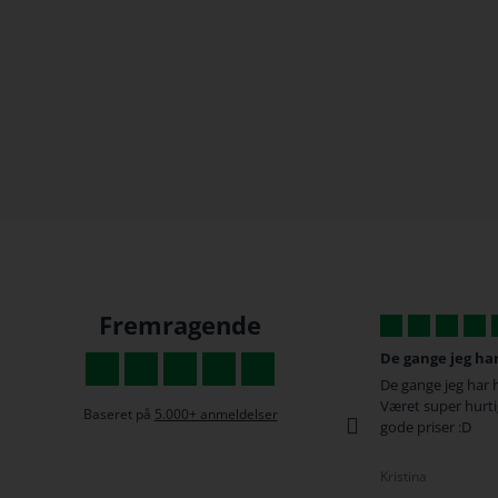
Fremragende
De gange jeg har...
Fede produkter.
De gange jeg har handlet her har der altid
fede produkter til
Været super hurtig service og levering samt
hurtig levering
Baseret på
5.000+ anmeldelser
gode priser :D
Camilla
Kristina