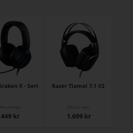
Kraken X - Sort
Razer Tiamat 7.1 V2
Ikke på lager
Ikke på lager
449
kr
1.699
kr