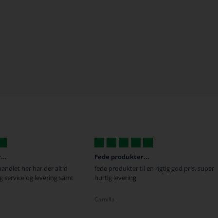
..
Super hurtig
 en rigtig god pris, super
Super hurtig levering og smertefri
behandling når man har spørgsmål. Super
god service !
Michael