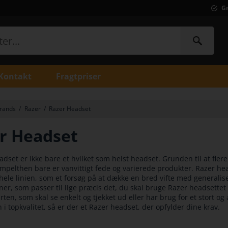
Gr
Kontakt
Fragtpriser
rands
/
Razer
/
Razer Headset
r Headset
adset er ikke bare et hvilket som helst headset. Grunden til at fl
simpelthen bare er vanvittigt fede og varierede produkter. Razer 
hele linien, som et forsøg på at dække en bred vifte med generali
oner, som passer til lige præcis det, du skal bruge Razer headsettet
rten, som skal se enkelt og tjekket ud eller har brug for et stort 
 i topkvalitet, så er der et Razer headset, der opfylder dine krav.