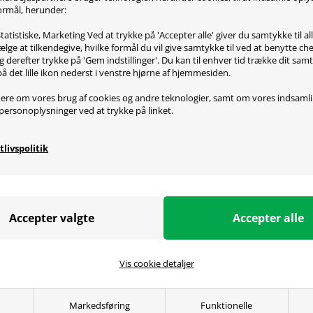
 formål, herunder:
vi selvfølgelig klar til at hjælpe dig med. Vores mange års erfaring 
ts, og helt sikkert kan guide på vejen til den helt rigtige løsning for
tatistiske, Marketing Ved at trykke på 'Accepter alle' giver du samtykke til al
 snakke med dig, og hjælpe dig med at finde rundt i de mange headse
lge at tilkendegive, hvilke formål du vil give samtykke til ved at benytte 
 bliv lige så imponeret over den store variation, som vi er.
g derefter trykke på 'Gem indstillinger'. Du kan til enhver tid trække dit sam
på det lille ikon nederst i venstre hjørne af hjemmesiden.
ere om vores brug af cookies og andre teknologier, samt om vores indsaml
personoplysninger ved at trykke på linket.
tlivspolitik
Vis cookie detaljer
Markedsføring
Funktionelle