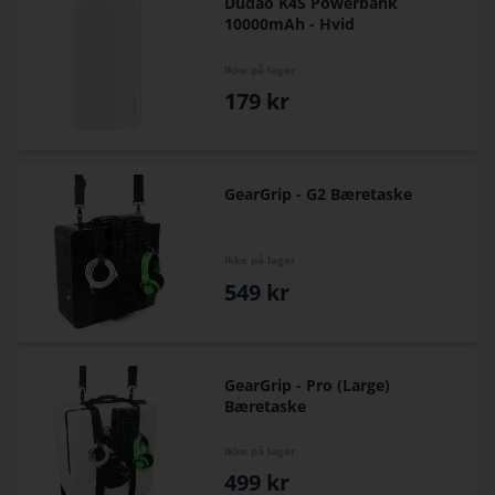
Dudao K4S Powerbank
10000mAh - Hvid
Ikke på lager
179
kr
GearGrip - G2 Bæretaske
Ikke på lager
549
kr
GearGrip - Pro (Large)
Bæretaske
Ikke på lager
499
kr