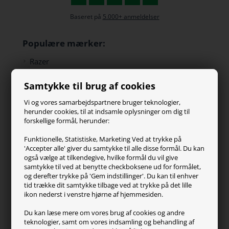
Baseret på
5.000+ anmeldelser
Populære mærker:
Razer
Paracon
Samtykke til brug af cookies
SteelSeries
ZOWIE
Vi og vores samarbejdspartnere bruger teknologier,
Turtle Beach
herunder cookies, til at indsamle oplysninger om dig til
forskellige formål, herunder:
Kundeservice
Funktionelle, Statistiske, Marketing Ved at trykke på
'Accepter alle' giver du samtykke til alle disse formål. Du kan
Kontakt os
også vælge at tilkendegive, hvilke formål du vil give
FAQ
samtykke til ved at benytte checkboksene ud for formålet,
og derefter trykke på 'Gem indstillinger'. Du kan til enhver
Handelsvilkår
tid trække dit samtykke tilbage ved at trykke på det lille
Reklamation
ikon nederst i venstre hjørne af hjemmesiden.
Retur
Du kan læse mere om vores brug af cookies og andre
teknologier, samt om vores indsamling og behandling af
Generel info