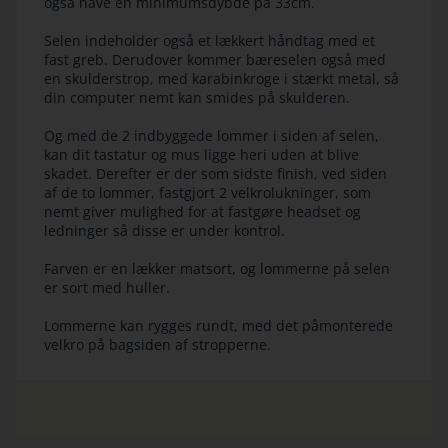
også have en minimumsdybde på 33cm.
Selen indeholder også et lækkert håndtag med et
fast greb. Derudover kommer bæreselen også med
en skulderstrop, med karabinkroge i stærkt metal, så
din computer nemt kan smides på skulderen.
Og med de 2 indbyggede lommer i siden af selen,
kan dit tastatur og mus ligge heri uden at blive
skadet. Derefter er der som sidste finish, ved siden
af de to lommer, fastgjort 2 velkrolukninger, som
nemt giver mulighed for at fastgøre headset og
ledninger så disse er under kontrol.
Farven er en lækker matsort, og lommerne på selen
er sort med huller.
Lommerne kan rygges rundt, med det påmonterede
velkro på bagsiden af stropperne.