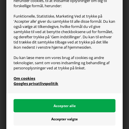
herunder cookies, til at indsamle oplysninger om dig til
forskellige formål, herunder:
Kundeservice
Funktionelle, Statistiske, Marketing Ved at trykke på
'Accepter alle' giver du samtykke til alle disse formål. Du kan
Kontakt os
også vælge at tilkendegive, hvilke formål du vil give
FAQ
samtykke til ved at benytte checkboksene ud for formålet,
og derefter trykke på 'Gem indstillinger'. Du kan til enhver
Handelsvilkår
tid trække dit samtykke tilbage ved at trykke på det lille
Reklamation
ikon nederst i venstre hjørne af hjemmesiden.
Retur
Du kan læse mere om vores brug af cookies og andre
teknologier, samt om vores indsamling og behandling af
Generel info
personoplysninger ved at trykke på linket.
Om os
Om cookies
Fragt og levering
Googles privatlivspolitik
Betalingsformer
Affiliate program
Persondatapolitik