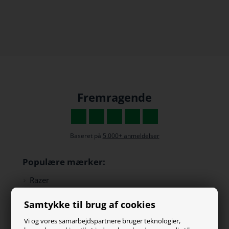
Fremragende
Baseret på
5.000+ anmeldelser
Populære mærker:
Razer
Paracon
Samtykke til brug af cookies
SteelSeries
ZOWIE
Vi og vores samarbejdspartnere bruger teknologier,
Turtle Beach