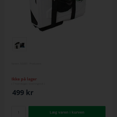
Varenr.
GG001
- Producent:
Ikke på lager
(
? hverdage
s leveringstid )
499
kr
Læg varen i kurven