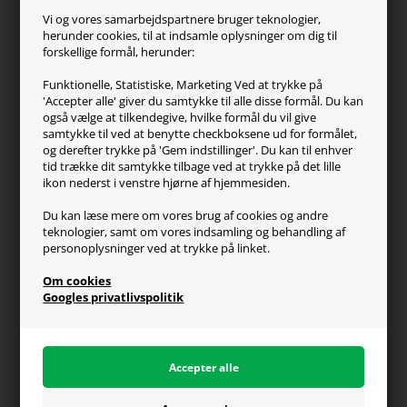
ZOWIE
Vi og vores samarbejdspartnere bruger teknologier,
Turtle Beach
herunder cookies, til at indsamle oplysninger om dig til
forskellige formål, herunder:
Kundeservice
Funktionelle, Statistiske, Marketing Ved at trykke på
'Accepter alle' giver du samtykke til alle disse formål. Du kan
Kontakt os
også vælge at tilkendegive, hvilke formål du vil give
FAQ
samtykke til ved at benytte checkboksene ud for formålet,
og derefter trykke på 'Gem indstillinger'. Du kan til enhver
Handelsvilkår
tid trække dit samtykke tilbage ved at trykke på det lille
Reklamation
ikon nederst i venstre hjørne af hjemmesiden.
Retur
Du kan læse mere om vores brug af cookies og andre
teknologier, samt om vores indsamling og behandling af
Generel info
personoplysninger ved at trykke på linket.
Om os
Om cookies
Fragt og levering
Googles privatlivspolitik
Betalingsformer
Affiliate program
Persondatapolitik