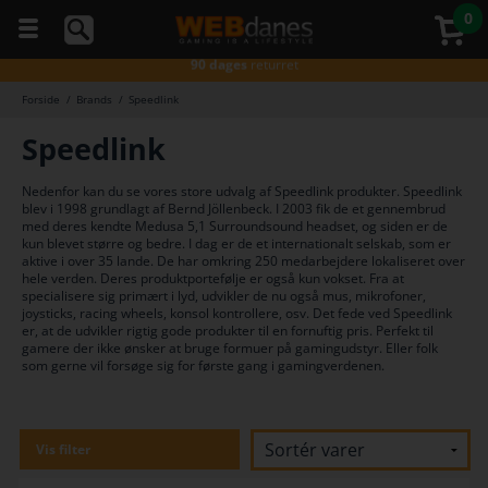
5 stjerner
på Trustpilot
0
Gratis fragt*
ved køb over 499,-
90 dages
returret
Gratis fragt*
ved køb over 499,-
Forside
/
Brands
/
Speedlink
Godkendt
af E-mærket
Du kan
Gratis fragt*
ved køb over 499,-
altid
Speedlink
ringe
5 stjerner
på Trustpilot
til os
Gratis fragt*
ved køb over 499,-
på
Nedenfor kan du se vores store udvalg af Speedlink produkter. Speedlink
telefon
blev i 1998 grundlagt af Bernd Jöllenbeck. I 2003 fik de et gennembrud
98374333
med deres kendte Medusa 5,1 Surroundsound headset, og siden er de
(hverdage
kun blevet større og bedre. I dag er de et internationalt selskab, som er
kl. 10-
aktive i over 35 lande. De har omkring 250 medarbejdere lokaliseret over
16)
hele verden. Deres produktportefølje er også kun vokset. Fra at
specialisere sig primært i lyd, udvikler de nu også mus, mikrofoner,
joysticks, racing wheels, konsol kontrollere, osv. Det fede ved Speedlink
er, at de udvikler rigtig gode produkter til en fornuftig pris. Perfekt til
gamere der ikke ønsker at bruge formuer på gamingudstyr. Eller folk
som gerne vil forsøge sig for første gang i gamingverdenen.
Vis filter