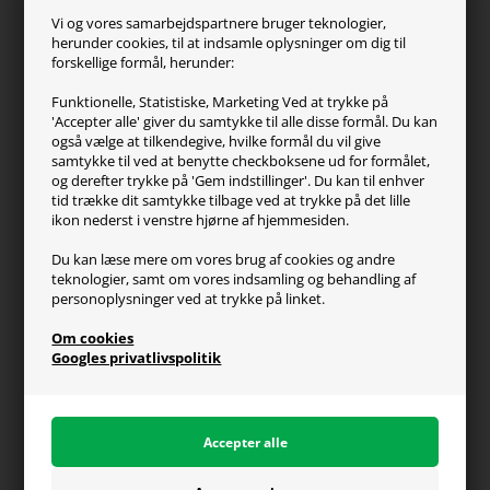
ZOWIE
Vi og vores samarbejdspartnere bruger teknologier,
Turtle Beach
herunder cookies, til at indsamle oplysninger om dig til
forskellige formål, herunder:
Kundeservice
Funktionelle, Statistiske, Marketing Ved at trykke på
'Accepter alle' giver du samtykke til alle disse formål. Du kan
Kontakt os
også vælge at tilkendegive, hvilke formål du vil give
FAQ
samtykke til ved at benytte checkboksene ud for formålet,
og derefter trykke på 'Gem indstillinger'. Du kan til enhver
Handelsvilkår
tid trække dit samtykke tilbage ved at trykke på det lille
Reklamation
ikon nederst i venstre hjørne af hjemmesiden.
Retur
Du kan læse mere om vores brug af cookies og andre
teknologier, samt om vores indsamling og behandling af
Generel info
personoplysninger ved at trykke på linket.
Om os
Om cookies
Fragt og levering
Googles privatlivspolitik
Betalingsformer
Affiliate program
Persondatapolitik