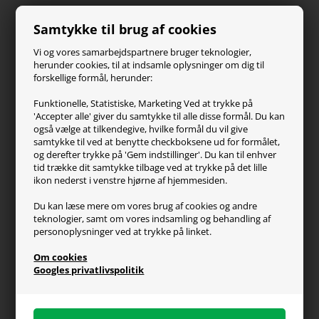
Paracon
Samtykke til brug af cookies
SteelSeries
ZOWIE
Vi og vores samarbejdspartnere bruger teknologier,
Turtle Beach
herunder cookies, til at indsamle oplysninger om dig til
forskellige formål, herunder:
Kundeservice
Funktionelle, Statistiske, Marketing Ved at trykke på
'Accepter alle' giver du samtykke til alle disse formål. Du kan
Kontakt os
også vælge at tilkendegive, hvilke formål du vil give
FAQ
samtykke til ved at benytte checkboksene ud for formålet,
og derefter trykke på 'Gem indstillinger'. Du kan til enhver
Handelsvilkår
tid trække dit samtykke tilbage ved at trykke på det lille
Reklamation
ikon nederst i venstre hjørne af hjemmesiden.
Retur
Du kan læse mere om vores brug af cookies og andre
teknologier, samt om vores indsamling og behandling af
Generel info
personoplysninger ved at trykke på linket.
Om os
Om cookies
Fragt og levering
Googles privatlivspolitik
Betalingsformer
Affiliate program
Persondatapolitik