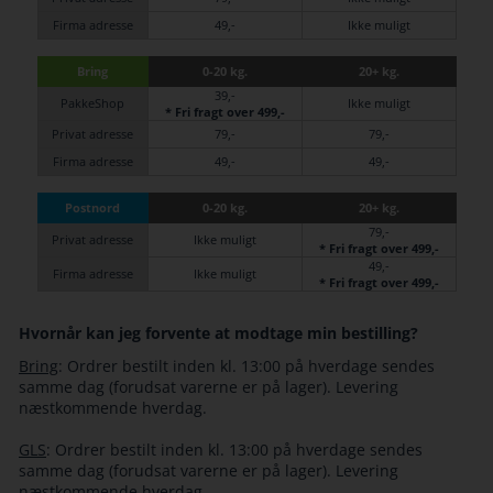
Firma adresse
49,-
Ikke muligt
Bring
0-20 kg.
20+ kg.
39,-
PakkeShop
Ikke muligt
* Fri fragt over 499,-
Privat adresse
79,-
79,-
Firma adresse
49,-
49,-
Postnord
0-20 kg.
20+ kg.
79,-
Privat adresse
Ikke muligt
* Fri fragt over 499,-
49,-
Firma adresse
Ikke muligt
* Fri fragt over 499,-
Hvornår kan jeg forvente at modtage min bestilling?
Bring
: Ordrer bestilt inden kl. 13:00 på hverdage sendes
samme dag (forudsat varerne er på lager). Levering
næstkommende hverdag.
GLS
: Ordrer bestilt inden kl. 13:00 på hverdage sendes
samme dag (forudsat varerne er på lager). Levering
næstkommende hverdag.