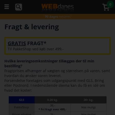
0
5 stjerner
på Trustpilot
Gratis fragt*
ved køb over 499,-
90 dages
returret
Gratis fragt*
ved køb over 499,-
Fragt & levering
Du kan
Godkendt
af E-mærket
altid
Gratis fragt*
ved køb over 499,-
ringe
5 stjerner
på Trustpilot
til os
GRATIS
FRAGT*
på
Gratis fragt*
ved køb over 499,-
telefon
Til PakkeShop ved køb over 499,-
98374333
(hverdage
kl. 10-
Hvilke leveringsomkostninger tillægges der til min
16)
bestilling?
Fragtprisen afhænger af vægten og størrelsen på varen, samt
hvordan du ønsker varen leveret.
Forsendelse foretages som udgangspunkt med GLS, Bring
eller Postnord. I nedenstående skema kan du få en idé om
hvad det koster:
GLS
0-20 kg.
20+ kg.
39,-
PakkeShop
Ikke muligt
* Fri fragt over 499,-
Privat adresse
79,-
Ikke muligt