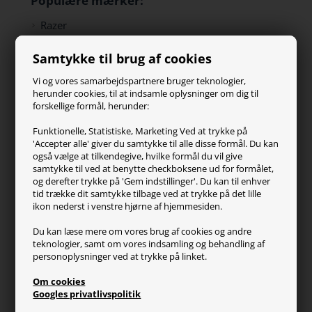
Populære mærker:
Razer
Paracon
Samtykke til brug af cookies
SteelSeries
ZOWIE
Vi og vores samarbejdspartnere bruger teknologier,
Turtle Beach
herunder cookies, til at indsamle oplysninger om dig til
forskellige formål, herunder:
Kundeservice
Funktionelle, Statistiske, Marketing Ved at trykke på
'Accepter alle' giver du samtykke til alle disse formål. Du kan
Kontakt os
også vælge at tilkendegive, hvilke formål du vil give
FAQ
samtykke til ved at benytte checkboksene ud for formålet,
og derefter trykke på 'Gem indstillinger'. Du kan til enhver
Handelsvilkår
tid trække dit samtykke tilbage ved at trykke på det lille
Reklamation
ikon nederst i venstre hjørne af hjemmesiden.
Retur
Du kan læse mere om vores brug af cookies og andre
teknologier, samt om vores indsamling og behandling af
Generel info
personoplysninger ved at trykke på linket.
Om os
Om cookies
Fragt og levering
Googles privatlivspolitik
Betalingsformer