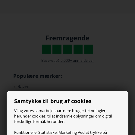
Fremragende
Baseret på
5.000+ anmeldelser
Populære mærker:
Razer
Paracon
Samtykke til brug af cookies
SteelSeries
ZOWIE
Vi og vores samarbejdspartnere bruger teknologier,
Turtle Beach
herunder cookies, til at indsamle oplysninger om dig til
forskellige formål, herunder:
Kundeservice
Funktionelle, Statistiske, Marketing Ved at trykke på