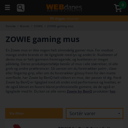
0
5 stjerner
på Trustpilot
Gratis fragt*
ved køb over 499,-
90 dages
returret
Gratis fragt*
ved køb over 499,-
Forside
/
Brands
/
ZOWIE
/
ZOWIE gaming mus
Du kan
Godkendt
af E-mærket
altid
ZOWIE gaming mus
Gratis fragt*
ved køb over 499,-
ringe
5 stjerner
på Trustpilot
til os
på
Gratis fragt*
ved køb over 499,-
En Zowie mus er ikke nogen helt almindelig gamer mus. For modsat
telefon
mange andre brands er de ligeglade med lys og andet lir. Kvaliteten af
98374333
deres mus er helt igennem fremragende, og kvaliteten er meget
(hverdage
pålidelig. Deres produktportefølje består af mus i alle størrelser, til alle
kl. 10-
greb og andre præferencer. Så uanset om du foretrækker palm-, claw-
16)
eller fingertip grip, eller om du foretrækker glossy frem for den matte
overflade, har Zowie by BenQ helt sikkert en mus, der passer til dig. Fordi
Zowie by BenQ er ligeglad med alt andet end performance og kvalitet, er
de også blevet en favorit bland professionelle gamere, da de også er
ligeglade med lir. Du kan se alle vores
Zowie by BenQ
produkter
her
.
Vis filter