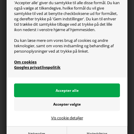
'Accepter alle' giver du samtykke til alle disse formål. Du kan
Kontakt os
også vælge at tilkendegive, hvilke formål du vil give
FAQ
samtykke til ved at benytte checkboksene ud for formålet,
og derefter trykke på 'Gem indstillinger'. Du kan til enhver
Handelsvilkår
tid trække dit samtykke tilbage ved at trykke på det lille
Reklamation
ikon nederst i venstre hjørne af hjemmesiden.
Retur
Du kan læse mere om vores brug af cookies og andre
teknologier, samt om vores indsamling og behandling af
Generel info
personoplysninger ved at trykke på linket.
Om os
Om cookies
Fragt og levering
Googles privatlivspolitik
Betalingsformer
Affiliate program
Persondatapolitik
Vis cookie detaljer
Du kan altid ringe til os på telefon 98374333
(hverdage kl. 10-16)
Nødvendige
Markedsføring