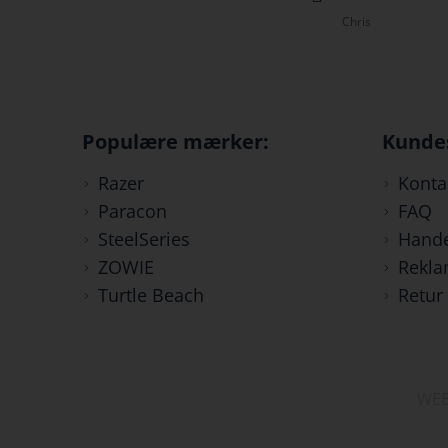
Chris
Anders
Populære mærker:
Kunde
Razer
Konta
Paracon
FAQ
SteelSeries
Hande
ZOWIE
Rekla
Turtle Beach
Retur
WEB