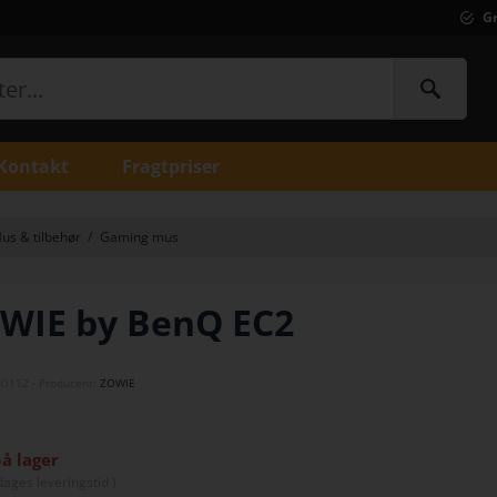
Gr
Kontakt
Fragtpriser
us & tilbehør
/
Gaming mus
WIE by BenQ EC2
ZO112
- Producent:
ZOWIE
på lager
dage
s leveringstid )