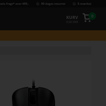
atis fragt* over 499,-
90 dages returret
E-mærket
0
KURV
0,00 DKK