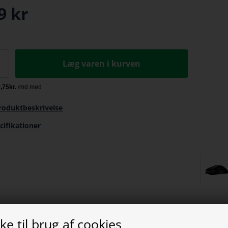
9
kr
Læg varen i kurven
roduktbeskrivelse
cifikationer
e til brug af cookies