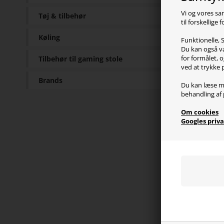
Pr
Vi og vores sa
Tøj & tilbehør
til forskellige
EC2 m
Køling
Funktionelle, S
til at
Du kan også væ
findes
for formålet, o
Tilbehør til gaming stole
så de
ved at trykke 
Brands
Du kan læse m
behandling af 
Sp
Om cookies
Googles priva
Senso
Type:
DPI: 
Pollin
Grip:
Antal
Tilslu
Kabel
Dimen