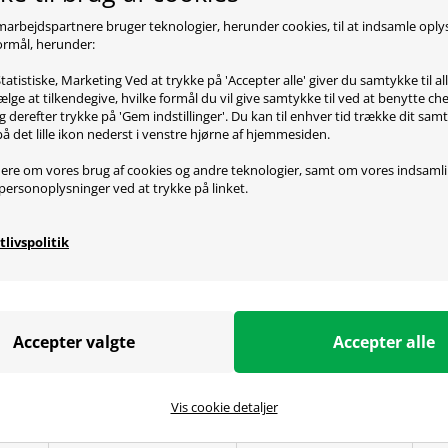
oduktbeskrivelse
marbejdspartnere bruger teknologier, herunder cookies, til at indsamle opl
 formål, herunder:
usen fra Zowie er en super fed mus, som er ergonomisk byg
tatistiske, Marketing Ved at trykke på 'Accepter alle' giver du samtykke til al
 bruge håndleddet rigtigt meget, så du kan lave de vildeste f
lge at tilkendegive, hvilke formål du vil give samtykke til ved at benytte 
, så du er sikker på at den ikke svigter dig, når du sidder i
g derefter trykke på 'Gem indstillinger'. Du kan til enhver tid trække dit sam
t vil sige at man ikke behøver nogen driver for at bruge den.
på det lille ikon nederst i venstre hjørne af hjemmesiden.
ere om vores brug af cookies og andre teknologier, samt om vores indsaml
personoplysninger ved at trykke på linket.
ecifikationer
tlivspolitik
r: PMW 3360
 Optisk
3200
g rate: 125, 500, 1000 Hz
 Claw og Palm
 knapper: 5
tning: USB
Vis cookie detaljer
 Længde: 2m
sioner: 12 x 6,4 x 4 cm