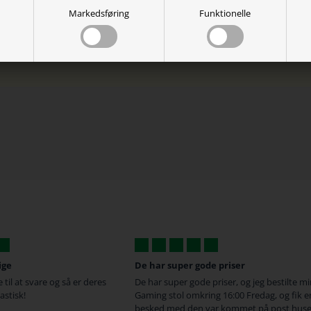
 90g
Markedsføring
Funktionelle
ige
De har super gode priser
 til at svare og så er deres
De har super gode priser, og jeg bestilte m
astisk!
Gaming stol omkring 16:00 Fredag, og fik e
besked med den var kommet på post huse