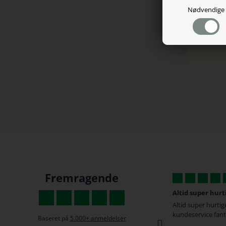
Vægt:
Nødvendige
Fremragende
Hvis jeg kunne give 6 stjerner.
Altid super hurt
Fantastisk service og hurtig levering. Der
Altid super hurtige
var desværre en fejl på den gamer stol min
kundeservice fant
Baseret på
5.000+ anmeldelser
kæreste havde købt til mig...