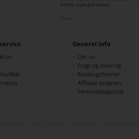
kl 09:58, super god service!
Tristan
service
Generel info
kt os
Om os
Fragt og levering
lsvilkår
Betalingsformer
mation
Affiliate program
Persondatapolitik
danes A/S | CVR: 31780438 | Tlf: 98374333 | salg@webdane