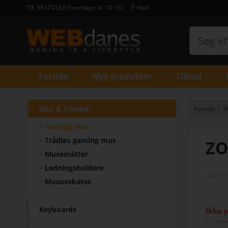
Tlf. 98374333 (hverdage kl. 10-16)
E-mail
Forside
Nye produkter
Tilbud
Mus & tilbehør
Forside
/
M
Gaming mus
Trådløs gaming mus
ZO
Musemåtter
Ledningsholdere
Varenr.
Mouseskates
Keyboards
Ikke 
(
? hver