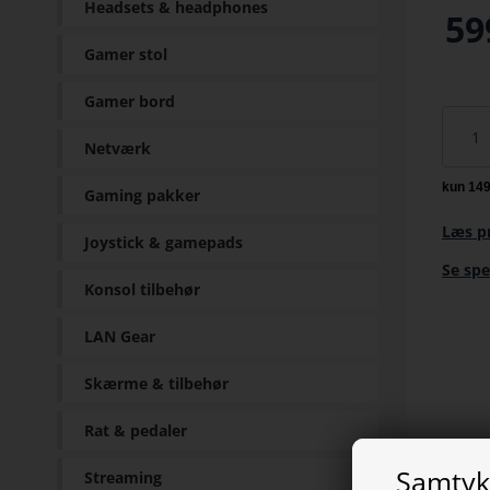
Headsets & headphones
59
Gamer stol
Gamer bord
Netværk
Gaming pakker
Læs p
Joystick & gamepads
Se spe
Konsol tilbehør
LAN Gear
Skærme & tilbehør
Rat & pedaler
Samtykk
Streaming