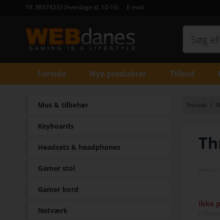
Tlf. 98374333 (hverdage kl. 10-16)
E-mail
Forside
Nye produkter
Tilbud
Mus & tilbehør
Forside
/
N
Keyboards
Th
Headsets & headphones
Gamer stol
Varenr.
Gamer bord
Ikke 
Netværk
(
? hver