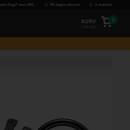
atis fragt* over 499,-
90 dages returret
E-mærket
0
KURV
0,00 DKK