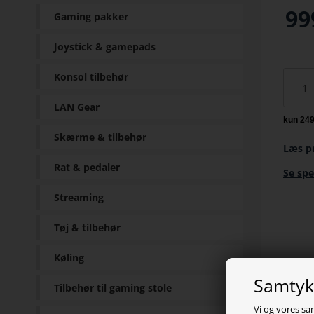
99
Gaming pakker
Joystick & gamepads
Konsol tilbehør
LAN Gear
Skærme & tilbehør
Læs p
Rat & pedaler
Se spe
Streaming
Tøj & tilbehør
Køling
Samtykk
Tilbehør til gaming stole
Vi og vores sa