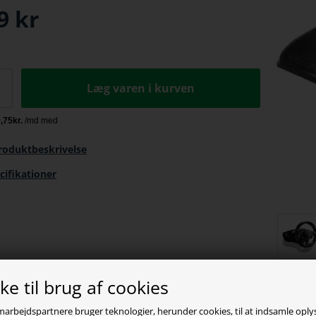
9
kr
Læg varen i kurven
roduktbeskrivelse
cifikationer
e til brug af cookies
marbejdspartnere bruger teknologier, herunder cookies, til at indsamle opl