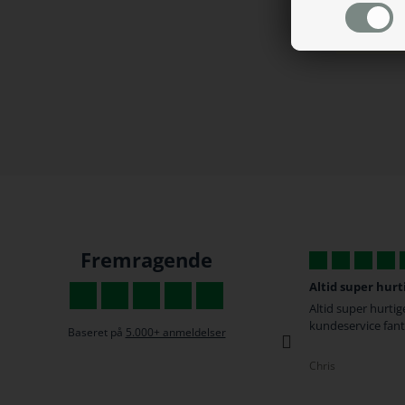
Fremragende
Fede produkter...
Altid super hurt
fede produkter til en rigtig god pris, super
Altid super hurtige
hurtig levering
kundeservice fant
Baseret på
5.000+ anmeldelser
Camilla
Chris