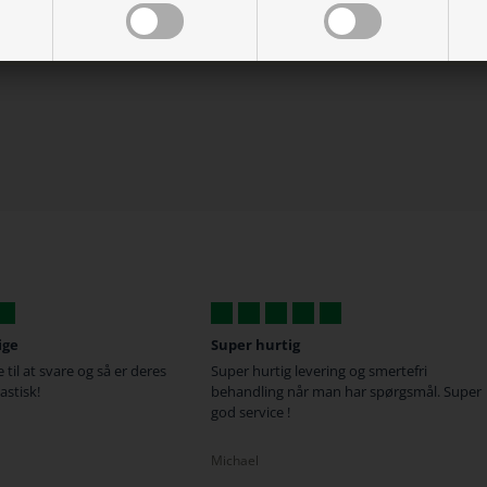
ige
Super hurtig
 til at svare og så er deres
Super hurtig levering og smertefri
astisk!
behandling når man har spørgsmål. Super
god service !
Michael