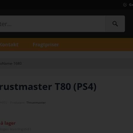
Gr
Kontakt
Fragtpriser
oName-1680
rustmaster T80 (PS4)
TH002
- Producent:
Thrustmaster
på lager
dage
s leveringstid )