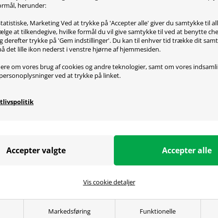
 formål, herunder:
oduktbeskrivelse
tatistiske, Marketing Ved at trykke på 'Accepter alle' giver du samtykke til al
lge at tilkendegive, hvilke formål du vil give samtykke til ved at benytte 
ver en meget realistisk oplevelse i alle bilspil. Rattet er ud
g derefter trykke på 'Gem indstillinger'. Du kan til enhver tid trække dit sam
et muligt at lave lynhurtige gearskift. Rattet er belagt med 
på det lille ikon nederst i venstre hjørne af hjemmesiden.
tmaster bungee cord til at give en mere realistisk modtand,
a bred fodstøtte, hver pedals vinkel kan justeres, og brem
ere om vores brug af cookies og andre teknologier, samt om vores indsaml
personoplysninger ved at trykke på linket.
er på den.
tlivspolitik
ecifikationer
onomisk designet.
tet er gummibelagt.
tore paddel gearskiftere er monteret bag på rattet.
aler med bred fodstøtte.
Vis cookie detaljer
 pedals vinkel kan justeres.
msepedal med progressiv modstand.
Markedsføring
Funktionelle