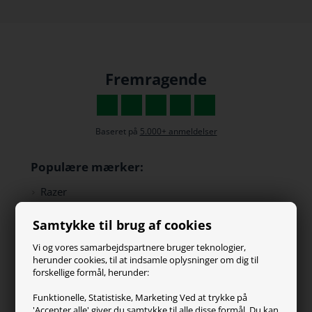
Fremragende
Baseret på
5.000+ anmeldelser
Populære mærker:
Razer
Paracon
Samtykke til brug af cookies
SteelSeries
ZOWIE
Vi og vores samarbejdspartnere bruger teknologier,
Turtle Beach
herunder cookies, til at indsamle oplysninger om dig til
forskellige formål, herunder:
Kundeservice
Funktionelle, Statistiske, Marketing Ved at trykke på
'Accepter alle' giver du samtykke til alle disse formål. Du kan