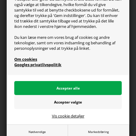
Kontakt os
også vælge at tilkendegive, hvilke formål du vil give
FAQ
samtykke til ved at benytte checkboksene ud for formålet,
og derefter trykke på 'Gem indstillinger'. Du kan til enhver
Handelsvilkår
tid trække dit samtykke tilbage ved at trykke på det lille
Reklamation
ikon nederst i venstre hjørne af hjemmesiden.
Retur
Du kan læse mere om vores brug af cookies og andre
teknologier, samt om vores indsamling og behandling af
Generel info
personoplysninger ved at trykke på linket.
Om os
Om cookies
Fragt og levering
Googles privatlivspolitik
Betalingsformer
Affiliate program
Persondatapolitik
Vis cookie detaljer
Du kan altid ringe til os på telefon 98374333
(hverdage kl. 10-16)
Nødvendige
Markedsføring