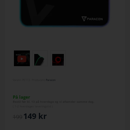
Varenr.
PC113
- Producent:
Paracon
På lager
Bestil før kl. 13 på hverdage og vi afsender samme dag.
(
1-2 hverdage
s leveringstid )
149
kr
199