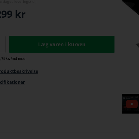
erdage
s leveringstid )
299
kr
Læg varen i kurven
roduktbeskrivelse
cifikationer