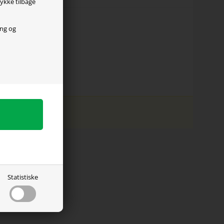
tykke tilbage
ing og
Statistiske