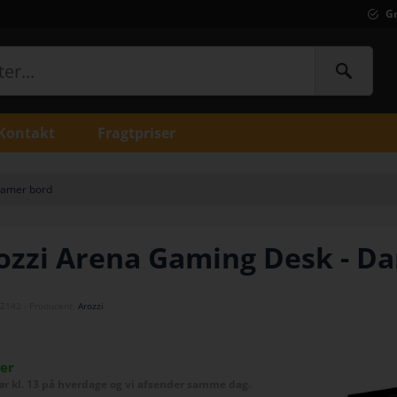
Gr
Kontakt
Fragtpriser
amer bord
ozzi Arena Gaming Desk - Da
Z142
- Producent:
Arozzi
ger
før kl. 13 på hverdage og vi afsender samme dag.