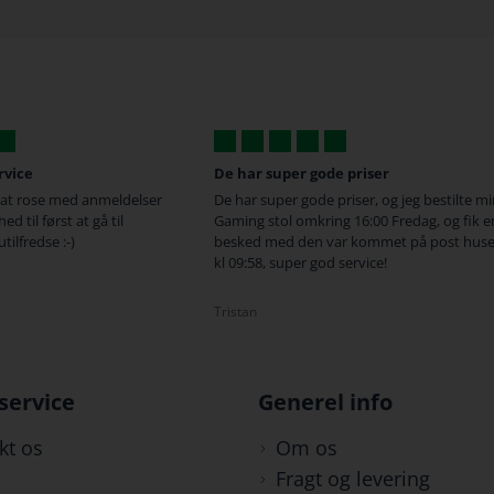
ar super gode priser
Altid super hurtige
ar super gode priser, og jeg bestilte min
Altid super hurtige til at svare
ng stol omkring 16:00 Fredag, og fik en
kundeservice fantastisk!
ed med den var kommet på post huset
:58, super god service!
Chris
an
service
Generel info
kt os
Om os
Fragt og levering