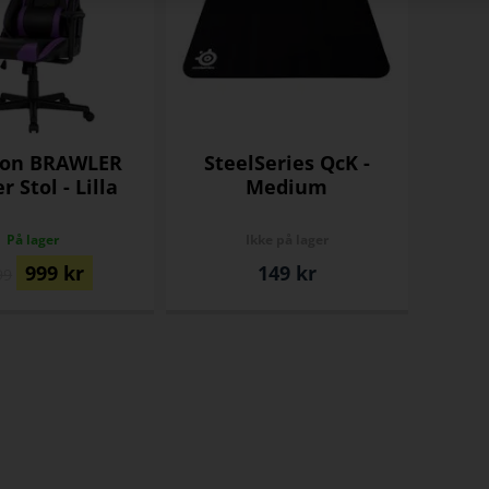
con BRAWLER
SteelSeries QcK -
 Stol - Lilla
Medium
På lager
Ikke på lager
999
kr
149
kr
99