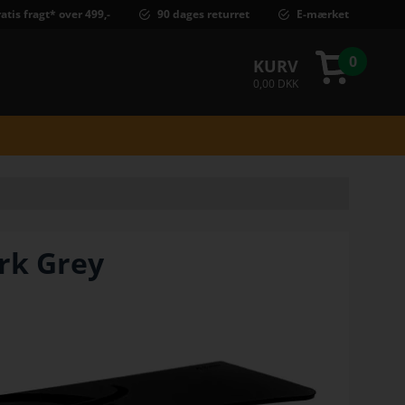
atis fragt* over 499,-
90 dages returret
E-mærket
0
KURV
0,00 DKK
rk Grey