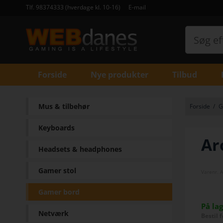
Tlf. 98374333 (hverdage kl. 10-16)
E-mail
Forside
Nye produkter
Tilbud
Mus & tilbehør
Forside
/
G
Keyboards
Ar
Headsets & headphones
Gamer stol
Varenr.
A
Gamer bord
På la
Netværk
Bestil 