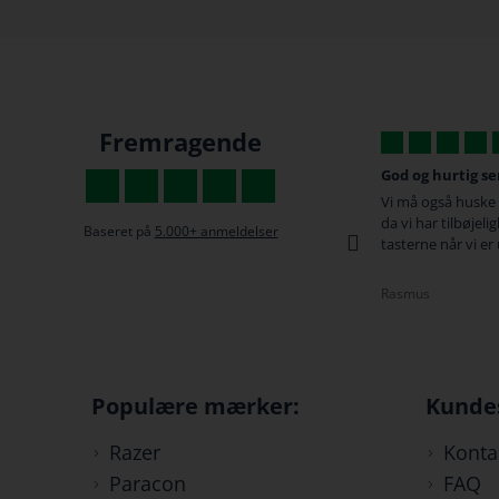
Fremragende
er.
God og hurtig service
De h
vering. Der
Vi må også huske at rose med anmeldelser
De h
mer stol min
da vi har tilbøjelighed til først at gå til
Gami
Baseret på
5.000+ anmeldelser
tasterne når vi er utilfredse :-)
besk
kl 09
Rasmus
Trist
Populære mærker:
Kunde
Razer
Konta
Paracon
FAQ