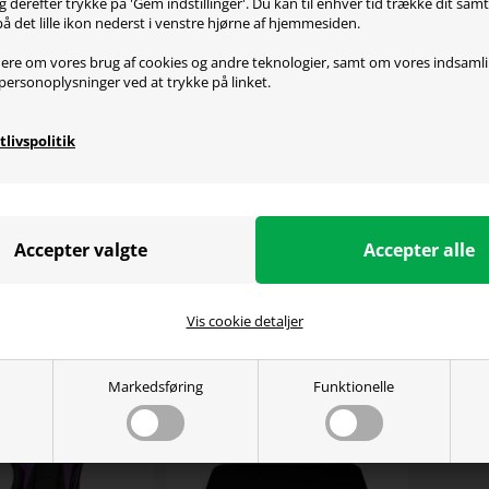
g derefter trykke på 'Gem indstillinger'. Du kan til enhver tid trække dit sam
på det lille ikon nederst i venstre hjørne af hjemmesiden.
ecifikationer
ere om vores brug af cookies og andre teknologier, samt om vores indsaml
personoplysninger ved at trykke på linket.
: 160 x 82 x 81cm
t: 38,8kg
tlivspolitik
citet op til 80kg
Vis cookie detaljer
e kunder købte også:
Markedsføring
Funktionelle