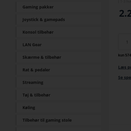
(
1-3 hv
Gaming pakker
2.
Joystick & gamepads
Konsol tilbehør
LAN Gear
Skærme & tilbehør
Læs p
Rat & pedaler
Se spe
Streaming
Tøj & tilbehør
Køling
Tilbehør til gaming stole