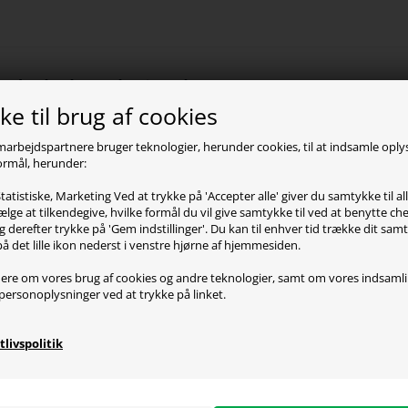
oduktbeskrivelse
e til brug af cookies
is Arena Moto gamer bord kunne muligvis være en del af veje
marbejdspartnere bruger teknologier, herunder cookies, til at indsamle opl
 formål, herunder:
bordet har nemlig alt man kunne lede efter i et gamer bor
laden som selvfølgelig er vandafvisende.
tatistiske, Marketing Ved at trykke på 'Accepter alle' giver du samtykke til al
 også 3 huller man kan bruge til at sætte sine skærme op stab
lge at tilkendegive, hvilke formål du vil give samtykke til ved at benytte 
nger igennem ned til kabel holderen under bordet. Hæve/sæ
g derefter trykke på 'Gem indstillinger'. Du kan til enhver tid trække dit sam
på det lille ikon nederst i venstre hjørne af hjemmesiden.
ille presets, som er højder du kan gemme og sætte bordet i
ap.
ere om vores brug af cookies og andre teknologier, samt om vores indsaml
personoplysninger ved at trykke på linket.
tørste og vigtigste funktion er selvfølgelig at den har den 
ndighed til de gamerne, der nemt kan spille flere timer i str
tlivspolitik
et hjælper en kæmpe del for din fysik.
r selvfølgelig kabel skjuler under bordet, så man kan gemme