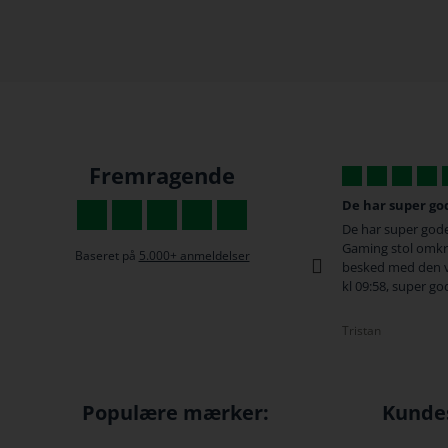
Fremragende
De har super gode priser
Super hurtig
De har super gode priser, og jeg bestilte min
Super hurtig lev
n
Gaming stol omkring 16:00 Fredag, og fik en
behandling når 
Baseret på
5.000+ anmeldelser
besked med den var kommet på post huset
god service !
kl 09:58, super god service!
Michael
Tristan
Populære mærker:
Kunde