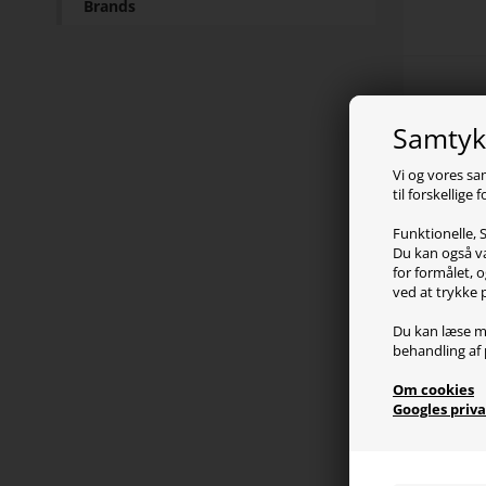
Brands
Pr
Samtykk
Arozz
Vi og vores sa
til forskellige
Moto 
overf
Funktionelle, S
Der er
Du kan også væ
ledni
for formålet, o
ved at trykke 
indst
en kn
Du kan læse m
behandling af 
Den s
Om cookies
nødve
Googles priva
hvilk
Der e