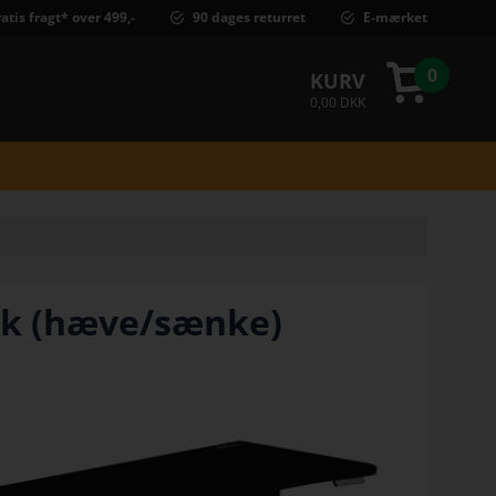
atis fragt* over 499,-
90 dages returret
E-mærket
0
KURV
0,00 DKK
sk (hæve/sænke)