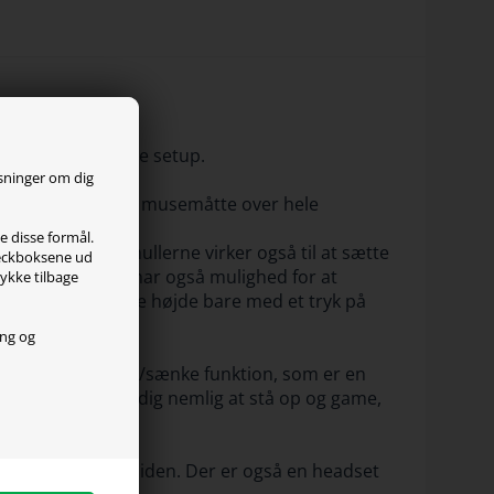
n til det perfekte setup.
ysninger om dig
d, stor bordplade. musemåtte over hele
le disse formål.
ilt og sikkert, hullerne virker også til at sætte
checkboksene ud
nke funktionen har også mulighed for at
tykke tilbage
 præcis den gemte højde bare med et tryk på
ing og
eftertragtede hæve/sænke funktion, som er en
eg. Moto tillader dig nemlig at stå op og game,
 ledningerne til siden. Der er også en headset