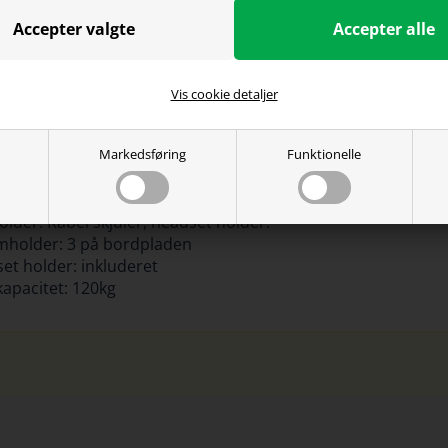
, så man altid har et sted at sætte det.
Vis cookie detaljer
ecifikationer
Markedsføring
Funktionelle
lade mål: 160 x 82 cm
lade højde: 72 - 118 cm
åtte: Hele bordpladen, Vandafvisende
older: Kabel skjuler, headset holder.
holder: 3 på bordpladen
et holder: inkluderet
apacitet: 120kg