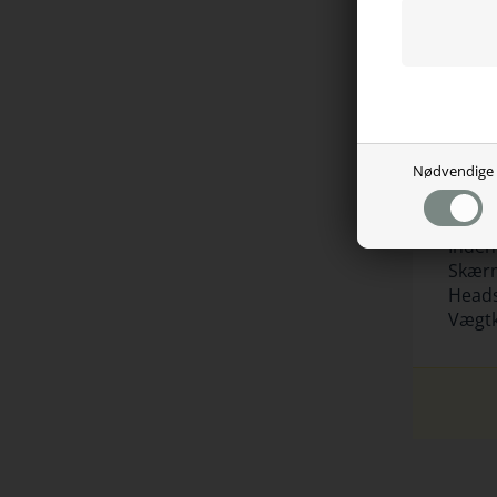
holder
Sp
Nødvendige
Bordp
Bordp
Musem
Indeh
Skærm
Heads
Vægtk