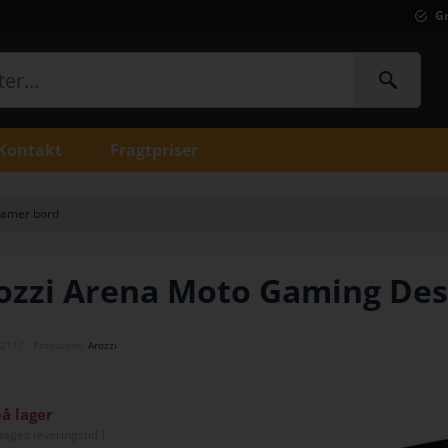
Gr
Kontakt
Fragtpriser
amer bord
ozzi Arena Moto Gaming De
Z117
- Producent:
Arozzi
på lager
dage
s leveringstid )