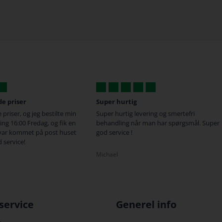
Altid super hurtige
ering og smertefri
Altid super hurtige til at svare og så er de
man har spørgsmål. Super
kundeservice fantastisk!
Chris
service
Generel info