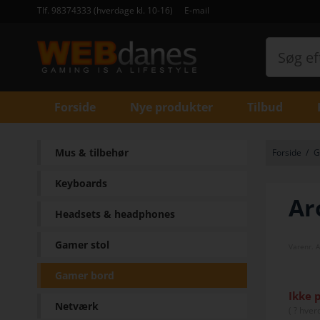
Tlf. 98374333 (hverdage kl. 10-16)
E-mail
Forside
Nye produkter
Tilbud
Mus & tilbehør
Forside
/
G
Keyboards
Ar
Headsets & headphones
Gamer stol
Varenr.
A
Gamer bord
Ikke 
Netværk
(
? hver