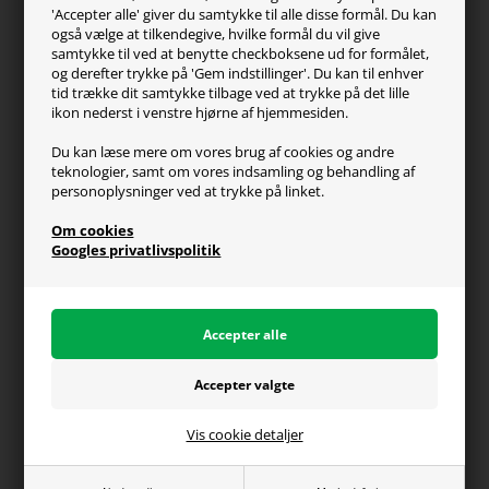
'Accepter alle' giver du samtykke til alle disse formål. Du kan
Kontakt os
også vælge at tilkendegive, hvilke formål du vil give
FAQ
samtykke til ved at benytte checkboksene ud for formålet,
og derefter trykke på 'Gem indstillinger'. Du kan til enhver
Handelsvilkår
tid trække dit samtykke tilbage ved at trykke på det lille
Reklamation
ikon nederst i venstre hjørne af hjemmesiden.
Retur
Du kan læse mere om vores brug af cookies og andre
teknologier, samt om vores indsamling og behandling af
Generel info
personoplysninger ved at trykke på linket.
Om os
Om cookies
Fragt og levering
Googles privatlivspolitik
Betalingsformer
Affiliate program
Persondatapolitik
Vis cookie detaljer
Du kan altid ringe til os på telefon 98374333
(hverdage kl. 10-16)