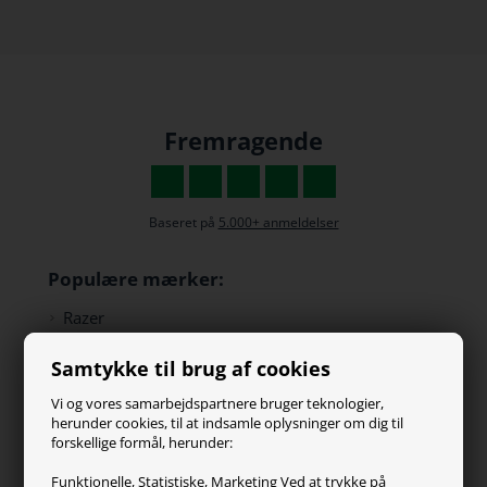
Fremragende
Baseret på
5.000+ anmeldelser
Populære mærker:
Razer
Paracon
Samtykke til brug af cookies
SteelSeries
ZOWIE
Vi og vores samarbejdspartnere bruger teknologier,
Turtle Beach
herunder cookies, til at indsamle oplysninger om dig til
forskellige formål, herunder:
Kundeservice
Funktionelle, Statistiske, Marketing Ved at trykke på