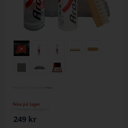
Varenr.
AZ143
- Producent:
Arozzi
Ikke på lager
(
? hverdage
s leveringstid )
249
kr