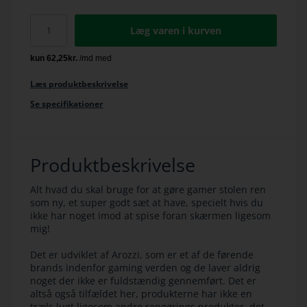
Læg varen i kurven
Læs produktbeskrivelse
Se specifikationer
Produktbeskrivelse
Alt hvad du skal bruge for at gøre gamer stolen ren
som ny, et super godt sæt at have, specielt hvis du
ikke har noget imod at spise foran skærmen ligesom
mig!
Det er udviklet af Arozzi, som er et af de førende
brands indenfor gaming verden og de laver aldrig
noget der ikke er fuldstændig gennemført. Det er
altså også tilfældet her, produkterne har ikke en
træls lugt ligesom andre rengørings produkter, det