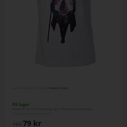
Varenr.
BW202-M
- Producent:
Assassins Creed
På lager
Bestil før kl. 13 på hverdage og vi afsender samme dag.
(
1-2 hverdage
s leveringstid )
79
kr
189