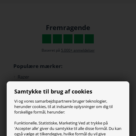
Fremragende
Baseret på
5.000+ anmeldelser
Populære mærker:
Razer
Paracon
Samtykke til brug af cookies
SteelSeries
ZOWIE
Vi og vores samarbejdspartnere bruger teknologier,
Turtle Beach
herunder cookies, til at indsamle oplysninger om dig til
forskellige formål, herunder:
Kundeservice
Funktionelle, Statistiske, Marketing Ved at trykke på
'Accepter alle' giver du samtykke til alle disse formål. Du kan
Kontakt os
også vælge at tilkendegive, hvilke formål du vil give