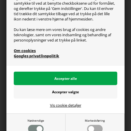
FAQ
samtykke til ved at benytte checkboksene ud for formålet,
og derefter trykke på 'Gem indstillinger'. Du kan til enhver
Handelsvilkår
tid trække dit samtykke tilbage ved at trykke på det lille
Reklamation
ikon nederst i venstre hjørne af hjemmesiden.
Retur
Du kan læse mere om vores brug af cookies og andre
teknologier, samt om vores indsamling og behandling af
Generel info
personoplysninger ved at trykke på linket.
Om os
Om cookies
Fragt og levering
Googles privatlivspolitik
Betalingsformer
Affiliate program
Persondatapolitik
Vis cookie detaljer
Du kan altid ringe til os på telefon 98374333
(hverdage kl. 10-16)
Nødvendige
Markedsføring