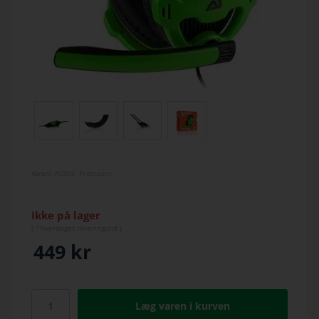
Varenr.
AO005
- Producent:
Ikke på lager
(
? hverdage
s leveringstid )
449
kr
Læg varen i kurven