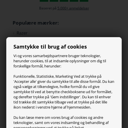
Baseret på
5.000+ anmeldelser
Populære mærker:
Razer
Paracon
Samtykke til brug af cookies
SteelSeries
ZOWIE
Vi og vores samarbejdspartnere bruger teknologier,
Turtle Beach
herunder cookies, til at indsamle oplysninger om dig til
forskellige formål, herunder:
Kundeservice
Funktionelle, Statistiske, Marketing Ved at trykke på
'Accepter alle' giver du samtykke til alle disse formål. Du kan
Kontakt os
også vælge at tilkendegive, hvilke formål du vil give
FAQ
samtykke til ved at benytte checkboksene ud for formålet,
og derefter trykke på 'Gem indstillinger'. Du kan til enhver
Handelsvilkår
tid trække dit samtykke tilbage ved at trykke på det lille
Reklamation
ikon nederst i venstre hjørne af hjemmesiden.
Retur
Du kan læse mere om vores brug af cookies og andre
teknologier, samt om vores indsamling og behandling af
Generel info
personoplysninger ved at trykke på linket.