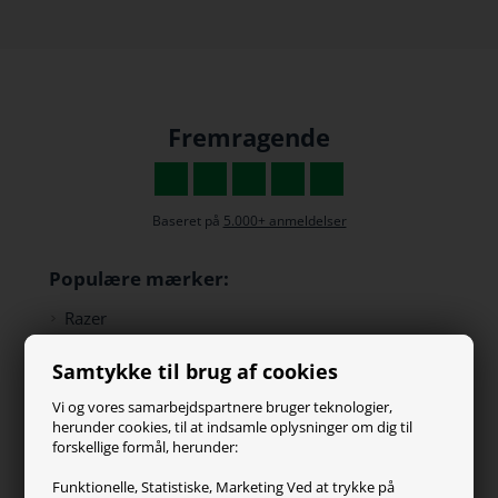
Fremragende
Baseret på
5.000+ anmeldelser
Populære mærker:
Razer
Paracon
Samtykke til brug af cookies
SteelSeries
ZOWIE
Vi og vores samarbejdspartnere bruger teknologier,
Turtle Beach
herunder cookies, til at indsamle oplysninger om dig til
forskellige formål, herunder:
Kundeservice
Funktionelle, Statistiske, Marketing Ved at trykke på