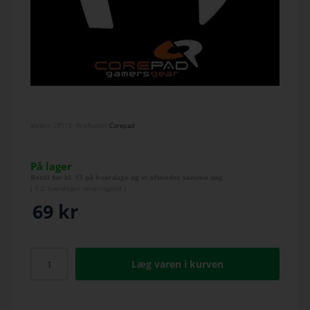
Varenr.
CP113
- Producent:
Corepad
På lager
Bestil før kl. 13 på hverdage og vi afsender samme dag.
(
1-2 hverdage
s leveringstid )
69
kr
Læg varen i kurven