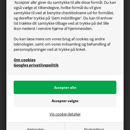
'Accepter alle' giver du samtykke til alle disse formål. Du kan
Kontakt os
også vælge at tilkendegive, hvilke formål du vil give
FAQ
samtykke til ved at benytte checkboksene ud for formålet,
og derefter trykke på 'Gem indstillinger'. Du kan til enhver
Handelsvilkår
tid trække dit samtykke tilbage ved at trykke på det lille
Reklamation
ikon nederst i venstre hjørne af hjemmesiden.
Retur
Du kan læse mere om vores brug af cookies og andre
teknologier, samt om vores indsamling og behandling af
Generel info
personoplysninger ved at trykke på linket.
Om os
Om cookies
Fragt og levering
Googles privatlivspolitik
Betalingsformer
Affiliate program
Persondatapolitik
Vis cookie detaljer
Du kan altid ringe til os på telefon 98374333
(hverdage kl. 10-16)
Nødvendige
Markedsføring