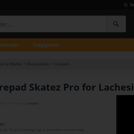
Gr
Kontakt
Fragtpriser
us & tilbehør
/
Mouseskates
/
Corepad
repad Skatez Pro for Lachesi
P026
- Producent:
Corepad
ger
før kl. 13 på hverdage og vi afsender samme dag.