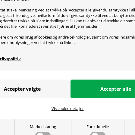
s.
tatistiske, Marketing Ved at trykke på 'Accepter alle' giver du samtykke til al
ad Skatez Pro egenskaber:
lge at tilkendegive, hvilke formål du vil give samtykke til ved at benytte 
g derefter trykke på 'Gem indstillinger'. Du kan til enhver tid trække dit sam
ucerer friktionen mellem mus og musemåtte
på det lille ikon nederst i venstre hjørne af hjemmesiden.
er en glattere glidende oplevelse
 præcisionen
ere om vores brug af cookies og andre teknologier, samt om vores indsaml
et af 100% PTFE
personoplysninger ved at trykke på linket.
ad Skatez Pro for Lachesis passer til:
tlivspolitik
 Lachesis
ecifikationer
PTFE.
kke(nok til 2 mus)
Vis cookie detaljer
Markedsføring
Funktionelle