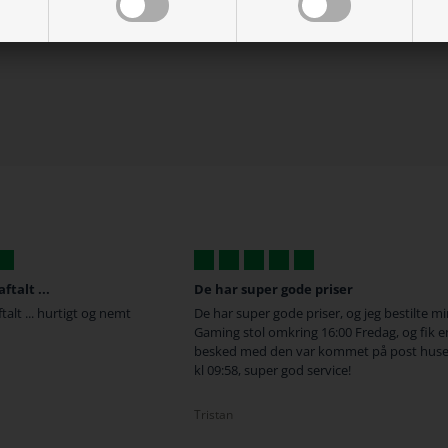
talt ...
De har super gode priser
alt ... hurtigt og nemt
De har super gode priser, og jeg bestilte m
Gaming stol omkring 16:00 Fredag, og fik e
besked med den var kommet på post huse
kl 09:58, super god service!
Tristan