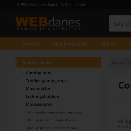
Tlf. 98374333 (hverdage kl. 10-16)
E-mail
Forside
Nye produkter
Tilbud
Mus & tilbehør
Forside
/
M
Gaming mus
Trådløs gaming mus
Co
Musemåtter
Ledningsholdere
Varenr.
C
Mouseskates
All-round/universal mouseskates
Mouseskates til Logitech mus
På la
Bestil 
Mouseskates til Microsoft mus