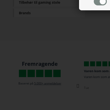
Tilbehør til gaming stole
Brands
Fremragende
God og hurtig service
Varen kom som af
Vi må også huske at rose med anmeldelser
Varen kom som aft
da vi har tilbøjelighed til først at gå til
Baseret på
5.000+ anmeldelser
tasterne når vi er utilfredse :-)
Tue
Rasmus