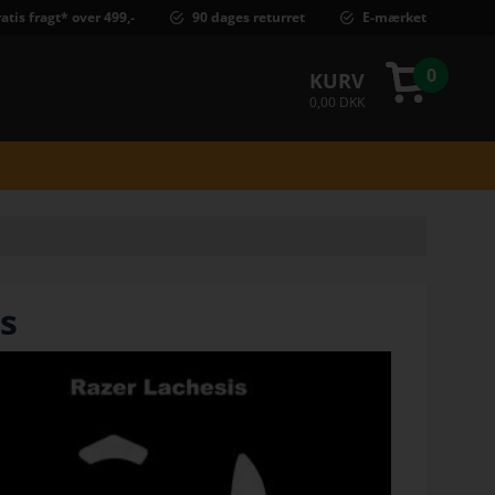
atis fragt* over 499,-
90 dages returret
E-mærket
0
KURV
0,00 DKK
s