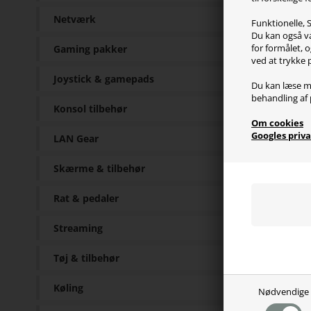
skate
Netværk
Funktionelle, S
Corep
Du kan også væ
for formålet, o
Gaming pakker
- Red
ved at trykke 
- Giv
Joystick & gamepads
- Øge
Du kan læse m
- Lav
behandling af 
Konsol tilbehør
Om cookies
Corep
Googles priva
LAN Gear
Razer
Skærme & tilbehør
Sp
Rat & pedaler
Streaming
100% 
Pr. pa
Tøj & tilbehør
Køling
Nødvendige