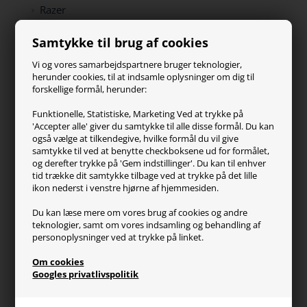
Razer
Paracon
Samtykke til brug af cookies
SteelSeries
ZOWIE
Vi og vores samarbejdspartnere bruger teknologier,
Turtle Beach
herunder cookies, til at indsamle oplysninger om dig til
forskellige formål, herunder:
Kundeservice
Funktionelle, Statistiske, Marketing Ved at trykke på
'Accepter alle' giver du samtykke til alle disse formål. Du kan
Kontakt os
også vælge at tilkendegive, hvilke formål du vil give
FAQ
samtykke til ved at benytte checkboksene ud for formålet,
og derefter trykke på 'Gem indstillinger'. Du kan til enhver
Handelsvilkår
tid trække dit samtykke tilbage ved at trykke på det lille
Reklamation
ikon nederst i venstre hjørne af hjemmesiden.
Retur
Du kan læse mere om vores brug af cookies og andre
teknologier, samt om vores indsamling og behandling af
Generel info
personoplysninger ved at trykke på linket.
Om os
Om cookies
Fragt og levering
Googles privatlivspolitik
Betalingsformer
Affiliate program