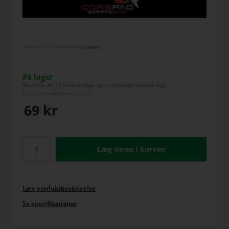
Varenr.
CP029
- Producent:
Corepad
På lager
Bestil før kl. 13 på hverdage og vi afsender samme dag.
(
1-2 hverdage
s leveringstid )
69
kr
Læg varen i kurven
Læs produktbeskrivelse
Se specifikationer