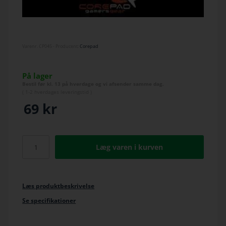
Varenr.
CP045
- Producent:
Corepad
På lager
Bestil før kl. 13 på hverdage og vi afsender samme dag.
(
1-2 hverdage
s leveringstid )
69
kr
Læg varen i kurven
Læs produktbeskrivelse
Se specifikationer