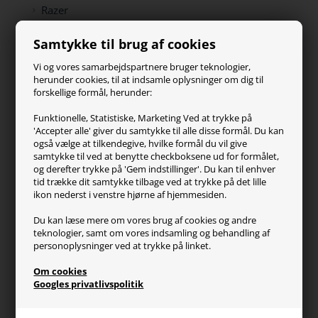
Razer
Paracon
Samtykke til brug af cookies
SteelSeries
ZOWIE
Vi og vores samarbejdspartnere bruger teknologier,
Turtle Beach
herunder cookies, til at indsamle oplysninger om dig til
forskellige formål, herunder:
Kundeservice
Funktionelle, Statistiske, Marketing Ved at trykke på
'Accepter alle' giver du samtykke til alle disse formål. Du kan
Kontakt os
også vælge at tilkendegive, hvilke formål du vil give
FAQ
samtykke til ved at benytte checkboksene ud for formålet,
og derefter trykke på 'Gem indstillinger'. Du kan til enhver
Handelsvilkår
tid trække dit samtykke tilbage ved at trykke på det lille
Reklamation
ikon nederst i venstre hjørne af hjemmesiden.
Retur
Du kan læse mere om vores brug af cookies og andre
teknologier, samt om vores indsamling og behandling af
Generel info
personoplysninger ved at trykke på linket.
Om os
Om cookies
Fragt og levering
Googles privatlivspolitik
Betalingsformer
Affiliate program