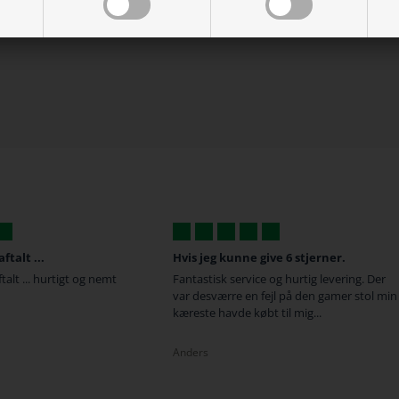
talt ...
Hvis jeg kunne give 6 stjerner.
alt ... hurtigt og nemt
Fantastisk service og hurtig levering. Der
var desværre en fejl på den gamer stol min
kæreste havde købt til mig...
Anders