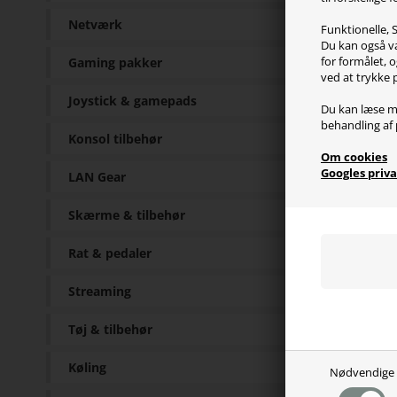
skate
Netværk
Funktionelle, S
Corep
Du kan også væ
for formålet, o
Gaming pakker
- Red
ved at trykke 
- Giv
Joystick & gamepads
- Øge
Du kan læse m
- Lav
behandling af 
Konsol tilbehør
Om cookies
Corep
Googles priva
LAN Gear
CM St
Skærme & tilbehør
Sp
Rat & pedaler
Streaming
100% 
Pr. pa
Tøj & tilbehør
Køling
Nødvendige