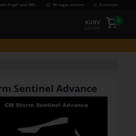
atis fragt* over 499,-
90 dages returret
E-mærket
0
KURV
0,00 DKK
rm Sentinel Advance