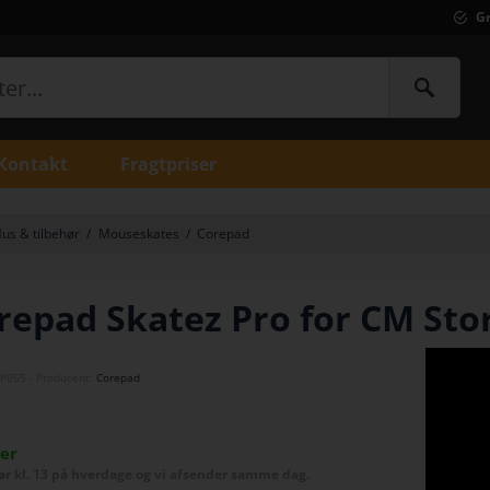
Gr
Kontakt
Fragtpriser
us & tilbehør
/
Mouseskates
/
Corepad
repad Skatez Pro for CM Sto
P055
- Producent:
Corepad
ger
før kl. 13 på hverdage og vi afsender samme dag.