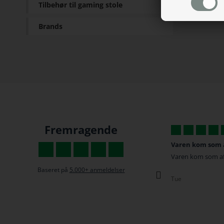
Tilbehør til gaming stole
Brands
Fremragende
De har super gode priser
Varen kom som af
De har super gode priser, og jeg bestilte min
Varen kom som aft
Gaming stol omkring 16:00 Fredag, og fik en
Baseret på
5.000+ anmeldelser
besked med den var kommet på post huset
Tue
kl 09:58, super god service!
Tristan