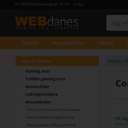
Tlf. 98374333 (hverdage kl. 10-16)
E-mail
Forside
Nye produkter
Tilbud
Mus & tilbehør
Forside
/
M
Gaming mus
Trådløs gaming mus
Co
Musemåtter
Ledningsholdere
Varenr.
C
Mouseskates
All-round/universal mouseskates
Mouseskates til Logitech mus
På la
Bestil 
Mouseskates til Microsoft mus