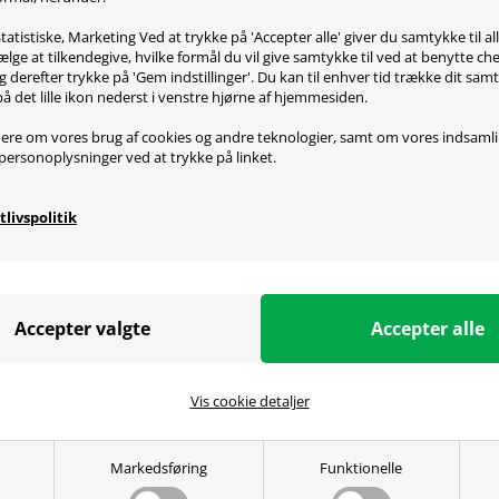
s.
tatistiske, Marketing Ved at trykke på 'Accepter alle' giver du samtykke til al
ad Skatez Pro egenskaber:
lge at tilkendegive, hvilke formål du vil give samtykke til ved at benytte 
g derefter trykke på 'Gem indstillinger'. Du kan til enhver tid trække dit sam
ucerer friktionen mellem mus og musemåtte
på det lille ikon nederst i venstre hjørne af hjemmesiden.
er en glattere glidende oplevelse
 præcisionen
ere om vores brug af cookies og andre teknologier, samt om vores indsaml
et af 100% PTFE
personoplysninger ved at trykke på linket.
ad Skatez Pro for CM Storm Sentinel Advance passer til:
tlivspolitik
orm Sentinel Advance
ecifikationer
PTFE.
kke(nok til 2 mus)
Vis cookie detaljer
Markedsføring
Funktionelle