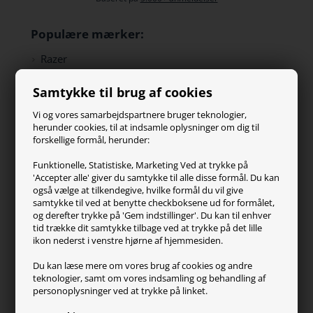
Populære mærker:
Razer
Paracon
Samtykke til brug af cookies
SteelSeries
ZOWIE
Vi og vores samarbejdspartnere bruger teknologier,
Turtle Beach
herunder cookies, til at indsamle oplysninger om dig til
forskellige formål, herunder:
Kundeservice
Funktionelle, Statistiske, Marketing Ved at trykke på
'Accepter alle' giver du samtykke til alle disse formål. Du kan
Kontakt os
også vælge at tilkendegive, hvilke formål du vil give
FAQ
samtykke til ved at benytte checkboksene ud for formålet,
og derefter trykke på 'Gem indstillinger'. Du kan til enhver
Handelsvilkår
tid trække dit samtykke tilbage ved at trykke på det lille
Reklamation
ikon nederst i venstre hjørne af hjemmesiden.
Retur
Du kan læse mere om vores brug af cookies og andre
teknologier, samt om vores indsamling og behandling af
Generel info
personoplysninger ved at trykke på linket.
Om os