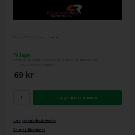
Varenr.
CP009
- Producent:
Corepad
På lager
Bestil før kl. 13 på hverdage og vi afsender samme dag.
(
1-2 hverdage
s leveringstid )
69
kr
Læg varen i kurven
Læs produktbeskrivelse
Se specifikationer