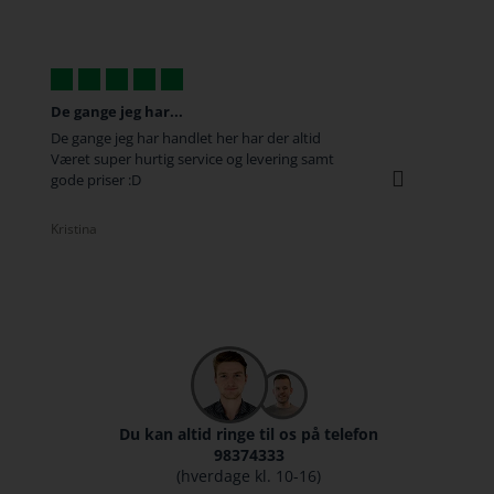
De gange jeg har...
Super hurtig
De gange jeg har handlet her har der altid
Super hurtig leve
Været super hurtig service og levering samt
behandling når 
gode priser :D
god service !
Kristina
Michael
Du kan altid ringe til os på telefon
98374333
(hverdage kl. 10-16)