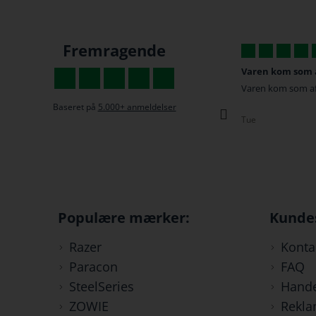
Fremragende
Altid super hurtige
Varen kom som af
Altid super hurtige til at svare og så er deres
Varen kom som aft
kundeservice fantastisk!
Baseret på
5.000+ anmeldelser
Tue
Chris
Populære mærker:
Kunde
Razer
Konta
Paracon
FAQ
SteelSeries
Hande
ZOWIE
Rekla