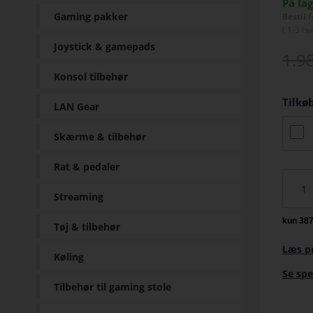
På la
Gaming pakker
Bestil 
(
1-3 hv
Joystick & gamepads
1.9
Konsol tilbehør
Tilkø
LAN Gear
Skærme & tilbehør
Rat & pedaler
Streaming
Tøj & tilbehør
Læs p
Køling
Se spe
Tilbehør til gaming stole