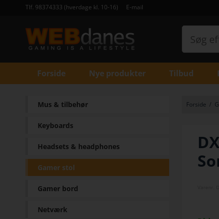
Tlf. 98374333 (hverdage kl. 10-16)
E-mail
Forside
Nye produkter
Tilbud
Mus & tilbehør
Forside
/
G
Keyboards
DX
Headsets & headphones
So
Gamer stol
Gamer bord
Varenr.
Netværk