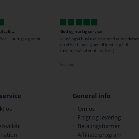
talt ...
God og hurtig service
alt ... hurtigt og nemt
Vi må også huske at rose med anmeldelser
da vi har tilbøjelighed til først at gå til
tasterne når vi er utilfredse :-)
Rasmus
service
Generel info
kt os
Om os
Fragt og levering
lsvilkår
Betalingsformer
mation
Affiliate program