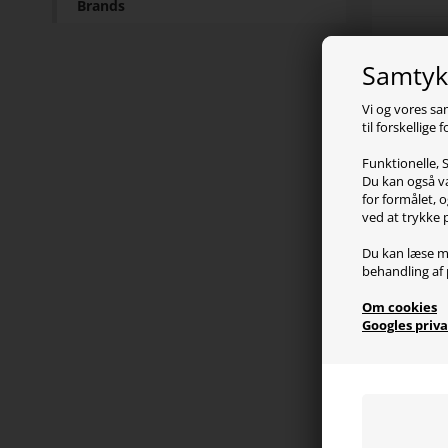
Brands
Pr
Samtykk
DXRac
Vi og vores sa
ekskl
til forskellige
balan
Funktionelle, S
ideel
Du kan også væ
for formålet, o
Tag fu
ved at trykke 
slapp
Du kan læse m
nakke
behandling af 
Med e
Om cookies
gaslif
Googles priva
og ko
Sp