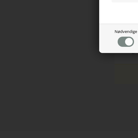
Polst
Armlæ
Ryglæ
Tilt f
Nødvendige
Gaspa
Medfø
Vægtk