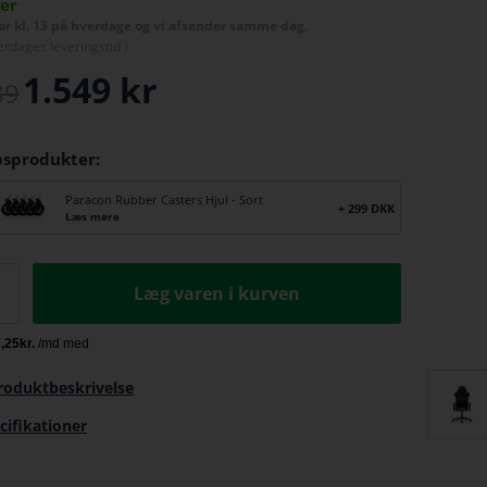
ger
før kl. 13 på hverdage og vi afsender samme dag.
erdage
s leveringstid )
1.549
kr
89
bsprodukter:
Paracon Rubber Casters Hjul - Sort
+ 299 DKK
Læs mere
Læg varen i kurven
roduktbeskrivelse
cifikationer