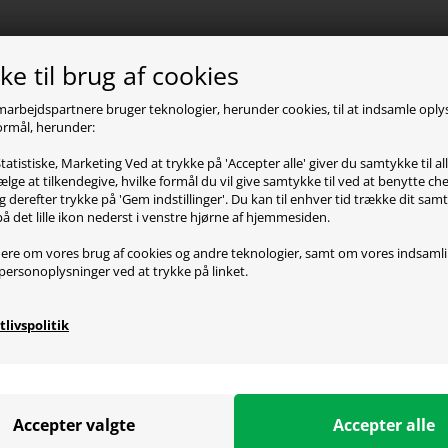
oduktbeskrivelse
e til brug af cookies
er Prince L gamerstolen løfter komfort og stil til næste ni
marbejdspartnere bruger teknologier, herunder cookies, til at indsamle opl
usive design, polstring af højkvalitets koldskum og en stær
 formål, herunder:
ce mellem holdbarhed og luksus. Det slidstærke PVC læder
tatistiske, Marketing Ved at trykke på 'Accepter alle' giver du samtykke til al
 til mange timers intens gaming eller fokuseret arbejde.
lge at tilkendegive, hvilke formål du vil give samtykke til ved at benytte 
g derefter trykke på 'Gem indstillinger'. Du kan til enhver tid trække dit sam
ld kontrol over din komfort! Den justerbare vippefunktion giv
på det lille ikon nederst i venstre hjørne af hjemmesiden.
e af eller låse stolen i præcis den vinkel, du ønsker. De 
ere om vores brug af cookies og andre teknologier, samt om vores indsaml
- og lændepude sikrer, at du altid sidder korrekt - uanset
personoplysninger ved at trykke på linket.
n robust femstjernet fod i nylon og 6 cm store PU-belagte hj
ten i klasse 4 understøtter op til 150 kg. DXRacer Prince L e
tlivspolitik
mfort - et oplagt valg for gameren, der vil sidde som en kon
ecifikationer