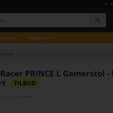
Gr
Kontakt
Fragtpriser
amer stol
Racer PRINCE L Gamerstol - 
rt
DX182
- Producent:
DXRacer