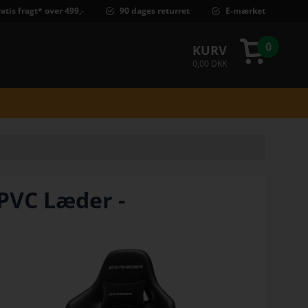
atis fragt* over 499,-
90 dages returret
E-mærket
0
KURV
0,00 DKK
PVC Læder -