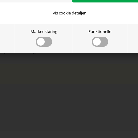
ringsmateriale: PVC-læder
Vis cookie detaljer
n: Justerbare armlæn
n: Justerbart 90-135 grader
unktion: Ja
Markedsføring
Funktionelle
tron: Klasse 4
lgende pude: Nakke- og lændepude
apacitet: 150kg