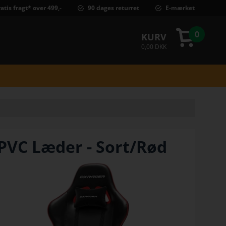
atis fragt* over 499,-
90 dages returret
E-mærket
0
KURV
0,00 DKK
PVC Læder - Sort/Rød