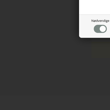
Armlæ
Ryglæ
Tilt f
Gaspa
Nødvendige
Medfø
Vægtk