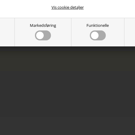
n: Justerbare armlæn
Vis cookie detaljer
n: Justerbart 90-135 grader
unktion: Ja
tron: Klasse 4
Markedsføring
Funktionelle
lgende pude: Nakke- og lændepude
apacitet: 150kg