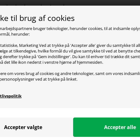
oduktbeskrivelse
e til brug af cookies
er Prince L gamerstolen løfter komfort og stil til næste ni
usive design, polstring af højkvalitets koldskum og en stær
marbejdspartnere bruger teknologier, herunder cookies, til at indsamle opl
 formål, herunder:
ce mellem holdbarhed og luksus. Det slidstærke PVC læder
 til mange timers intens gaming eller fokuseret arbejde.
tatistiske, Marketing Ved at trykke på 'Accepter alle' giver du samtykke til al
lge at tilkendegive, hvilke formål du vil give samtykke til ved at benytte 
ld kontrol over din komfort! Den justerbare vippefunktion giv
g derefter trykke på 'Gem indstillinger'. Du kan til enhver tid trække dit sam
på det lille ikon nederst i venstre hjørne af hjemmesiden.
e af eller låse stolen i præcis den vinkel, du ønsker. De 
- og lændepude sikrer, at du altid sidder korrekt - uanset
ere om vores brug af cookies og andre teknologier, samt om vores indsaml
personoplysninger ved at trykke på linket.
n robust femstjernet fod i nylon og 6 cm store PU-belagte hj
ten i klasse 4 understøtter op til 150 kg. DXRacer Prince L e
tlivspolitik
mfort - et oplagt valg for gameren, der vil sidde som en kon
ecifikationer
ringsmateriale: PVC-læder