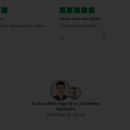
Varen kom som aftalt ...
De gange jeg har
Varen kom som aftalt ... hurtigt og nemt
De gange jeg har 
Været super hurti
gode priser :D
Tue
Kristina
Du kan altid ringe til os på telefon
98374333
(hverdage kl. 10-16)