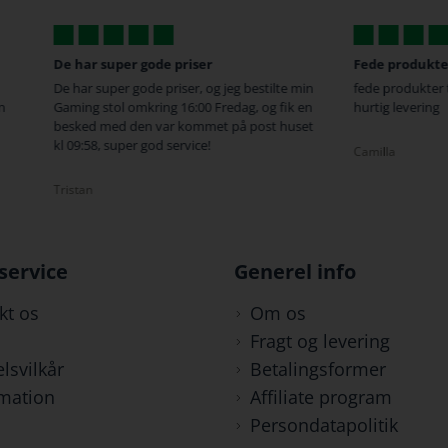
e priser
Fede produkter...
priser, og jeg bestilte min
fede produkter til en rigtig god pris, super
ng 16:00 Fredag, og fik en
hurtig levering
var kommet på post huset
d service!
Camilla
service
Generel info
kt os
Om os
Fragt og levering
lsvilkår
Betalingsformer
mation
Affiliate program
Persondatapolitik