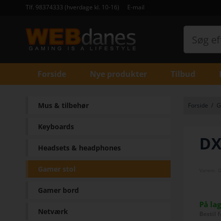
Tlf. 98374333 (hverdage kl. 10-16)
E-mail
Forside
Nye produkter
Tilbud
Mus & tilbehør
Forside
/
G
Keyboards
DX
Headsets & headphones
Gamer stol
Varenr.
Gamer bord
På la
Netværk
Bestil 