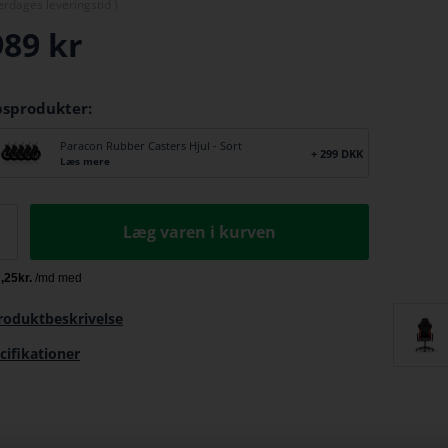
erdage
s leveringstid )
989
kr
bsprodukter:
Paracon Rubber Casters Hjul - Sort
+ 299 DKK
Læs mere
Læg varen i kurven
roduktbeskrivelse
cifikationer