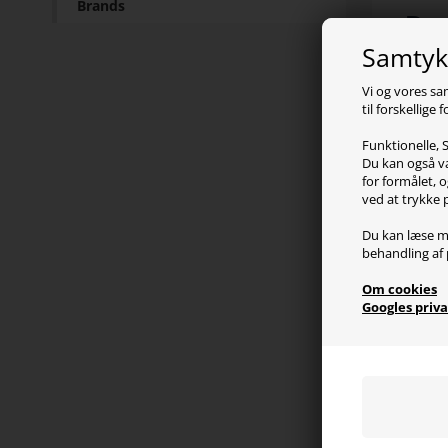
Brands
Pr
Samtykk
DXRac
ekskl
Vi og vores sa
til forskellige
balan
ideel
Funktionelle, S
Du kan også væ
Tag fu
for formålet, o
ved at trykke 
slapp
nakke
Du kan læse m
behandling af 
Med e
gaslif
Om cookies
Googles priva
og ko
Sp
Polst