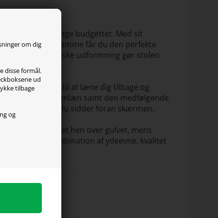
veau uden at sprænge budgettet. Med sit
k, bæredygtig stålramme får du den perfekte
ysninger om dig
 og den ergonomiske udformning gør stolen
le disse formål.
checkboksene ud
er dig friheden til at læne dig tilbage og
tykke tilbage
højdejusterbare 1D armlæn samt den medfølgende
 hvor mange timer du sidder foran skærmen.
ing og
ul glider stolen let hen over gulvet, mens
r den perfekte kombination af ydeevne, kvalitet
ge.