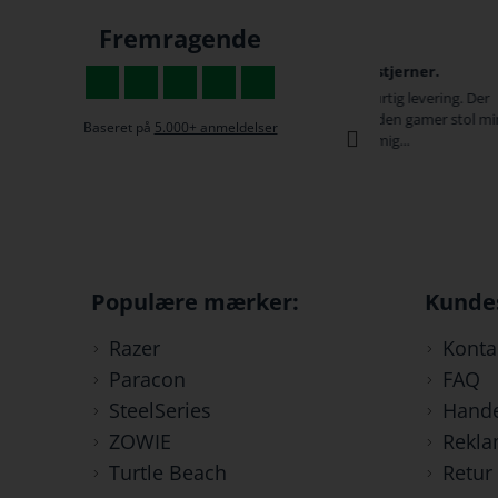
Fremragende
Hvis jeg kunne give 6 stjerner.
De har super god
s
Fantastisk service og hurtig levering. Der
De har super gode 
var desværre en fejl på den gamer stol min
Gaming stol omkri
Baseret på
5.000+ anmeldelser
kæreste havde købt til mig...
besked med den 
kl 09:58, super go
Anders
Tristan
Populære mærker:
Kunde
Razer
Konta
Paracon
FAQ
SteelSeries
Hande
ZOWIE
Rekla
Turtle Beach
Retur