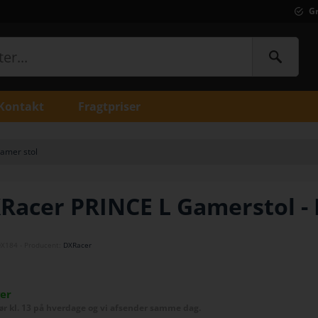
Gr
Kontakt
Fragtpriser
amer stol
Racer PRINCE L Gamerstol - 
DX184
- Producent:
DXRacer
ger
før kl. 13 på hverdage og vi afsender samme dag.