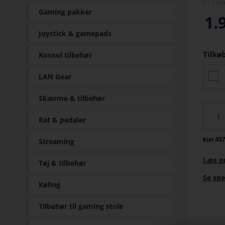
(
1-3 hv
Gaming pakker
1.
Joystick & gamepads
Tilkø
Konsol tilbehør
LAN Gear
Skærme & tilbehør
Rat & pedaler
Streaming
Læs p
Tøj & tilbehør
Se spe
Køling
Tilbehør til gaming stole