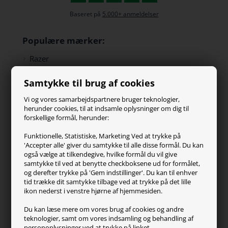
Baseret på
5.000+ anmeldelser
Populære mærker:
Razer
Paracon
Samtykke til brug af cookies
SteelSeries
ZOWIE
Vi og vores samarbejdspartnere bruger teknologier,
Turtle Beach
herunder cookies, til at indsamle oplysninger om dig til
forskellige formål, herunder:
Kundeservice
Funktionelle, Statistiske, Marketing Ved at trykke på
'Accepter alle' giver du samtykke til alle disse formål. Du kan
Kontakt os
også vælge at tilkendegive, hvilke formål du vil give
FAQ
samtykke til ved at benytte checkboksene ud for formålet,
og derefter trykke på 'Gem indstillinger'. Du kan til enhver
Handelsvilkår
tid trække dit samtykke tilbage ved at trykke på det lille
Reklamation
ikon nederst i venstre hjørne af hjemmesiden.
Retur
Du kan læse mere om vores brug af cookies og andre
teknologier, samt om vores indsamling og behandling af
Generel info
personoplysninger ved at trykke på linket.