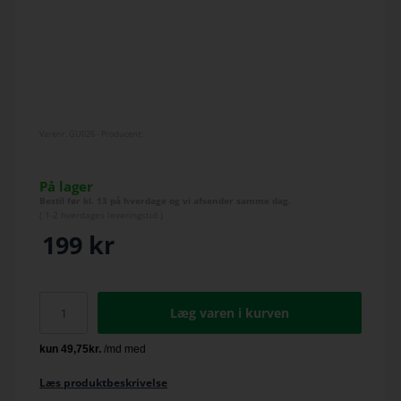
Varenr.
GU026
- Producent:
På lager
Bestil før kl. 13 på hverdage og vi afsender samme dag.
(
1-2 hverdage
s leveringstid )
199
kr
Læg varen i kurven
Læs produktbeskrivelse