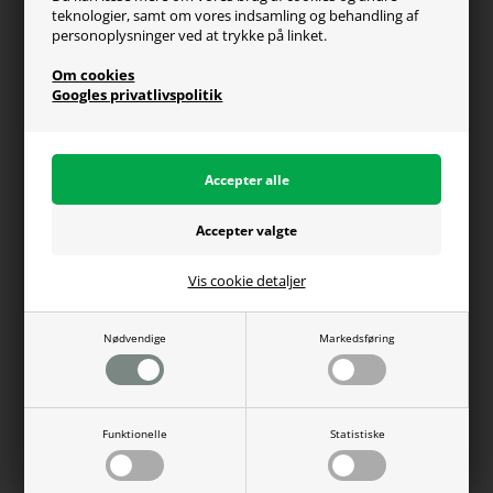
teknologier, samt om vores indsamling og behandling af
Generel info
personoplysninger ved at trykke på linket.
Om os
Om cookies
Fragt og levering
Googles privatlivspolitik
Betalingsformer
Affiliate program
Persondatapolitik
Vis cookie detaljer
Du kan altid ringe til os på telefon 98374333
(hverdage kl. 10-16)
Nødvendige
Markedsføring
WEBdanes A/S | CVR: 31780438 | Tlf: 98374333 |
Funktionelle
Statistiske
salg@webdanes.dk