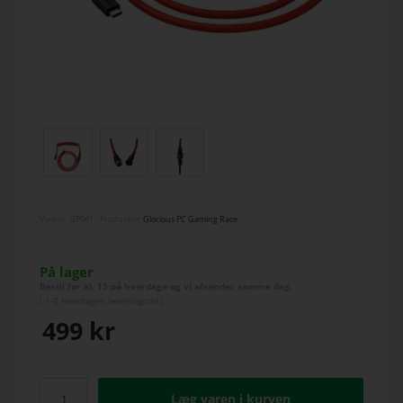
Varenr.
GP041
- Producent:
Glorious PC Gaming Race
På lager
Bestil før kl. 13 på hverdage og vi afsender samme dag.
(
1-2 hverdage
s leveringstid )
499
kr
Læg varen i kurven