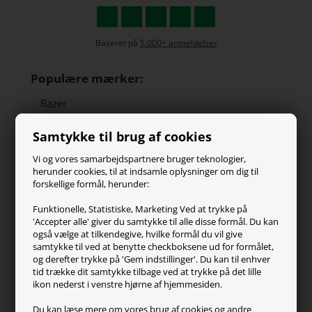
Baseret på
5.000+ anmeldelser
Populære mærker:
Razer
Paracon
Samtykke til brug af cookies
SteelSeries
ZOWIE
Vi og vores samarbejdspartnere bruger teknologier,
Turtle Beach
herunder cookies, til at indsamle oplysninger om dig til
forskellige formål, herunder:
Kundeservice
Funktionelle, Statistiske, Marketing Ved at trykke på
'Accepter alle' giver du samtykke til alle disse formål. Du kan
Kontakt os
også vælge at tilkendegive, hvilke formål du vil give
FAQ
samtykke til ved at benytte checkboksene ud for formålet,
og derefter trykke på 'Gem indstillinger'. Du kan til enhver
Handelsvilkår
tid trække dit samtykke tilbage ved at trykke på det lille
Reklamation
ikon nederst i venstre hjørne af hjemmesiden.
Retur
Du kan læse mere om vores brug af cookies og andre