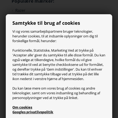
Populære mærker:
Razer
Paracon
Samtykke til brug af cookies
SteelSeries
ZOWIE
Vi og vores samarbejdspartnere bruger teknologier,
Turtle Beach
herunder cookies, til at indsamle oplysninger om dig til
forskellige formål, herunder:
Kundeservice
Funktionelle, Statistiske, Marketing Ved at trykke på
'Accepter alle' giver du samtykke til alle disse formål. Du kan
Kontakt os
også vælge at tilkendegive, hvilke formål du vil give
FAQ
samtykke til ved at benytte checkboksene ud for formålet,
og derefter trykke på 'Gem indstillinger'. Du kan til enhver
Handelsvilkår
tid trække dit samtykke tilbage ved at trykke på det lille
Reklamation
ikon nederst i venstre hjørne af hjemmesiden.
Retur
Du kan læse mere om vores brug af cookies og andre
teknologier, samt om vores indsamling og behandling af
Generel info
personoplysninger ved at trykke på linket.
Om os
Om cookies
Fragt og levering
Googles privatlivspolitik
Betalingsformer