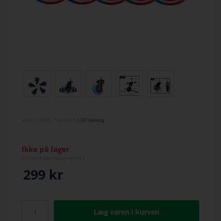
Varenr.
LE046
- Producent:
L33T Gaming
Ikke på lager
(
? hverdage
s leveringstid )
299
kr
Læg varen i kurven