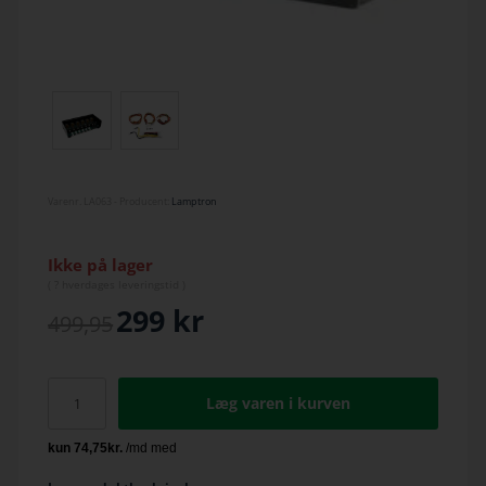
Varenr.
LA063
- Producent:
Lamptron
Ikke på lager
(
? hverdage
s leveringstid )
299
kr
499,95
Læg varen i kurven