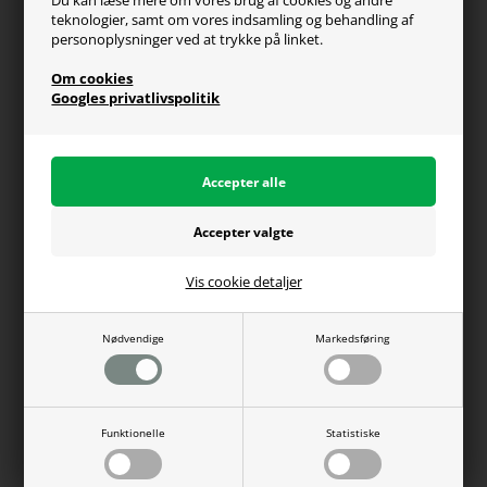
Du kan læse mere om vores brug af cookies og andre
teknologier, samt om vores indsamling og behandling af
Generel info
personoplysninger ved at trykke på linket.
Om os
Om cookies
Fragt og levering
Googles privatlivspolitik
Betalingsformer
Affiliate program
Persondatapolitik
Vis cookie detaljer
Du kan altid ringe til os på telefon 98374333
(hverdage kl. 10-16)
Nødvendige
Markedsføring
WEBdanes A/S | CVR: 31780438 | Tlf: 98374333 |
Funktionelle
Statistiske
salg@webdanes.dk