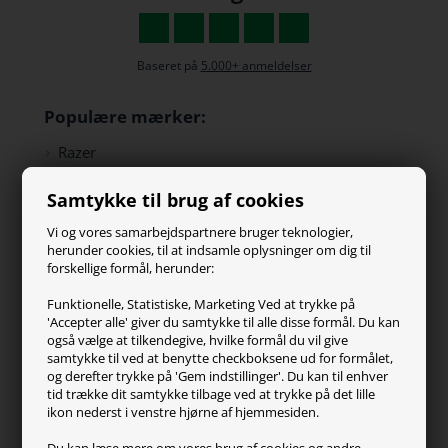
Baseret på
5.000+ anmeldelser
Populære mærker:
Razer
Paracon
Samtykke til brug af cookies
SteelSeries
ZOWIE
Vi og vores samarbejdspartnere bruger teknologier,
Turtle Beach
herunder cookies, til at indsamle oplysninger om dig til
forskellige formål, herunder:
Kundeservice
Funktionelle, Statistiske, Marketing Ved at trykke på
'Accepter alle' giver du samtykke til alle disse formål. Du kan
Kontakt os
også vælge at tilkendegive, hvilke formål du vil give
FAQ
samtykke til ved at benytte checkboksene ud for formålet,
og derefter trykke på 'Gem indstillinger'. Du kan til enhver
Handelsvilkår
tid trække dit samtykke tilbage ved at trykke på det lille
Reklamation
ikon nederst i venstre hjørne af hjemmesiden.
Retur