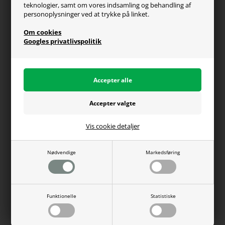
teknologier, samt om vores indsamling og behandling af
Generel info
personoplysninger ved at trykke på linket.
Om os
Om cookies
Fragt og levering
Googles privatlivspolitik
Betalingsformer
Affiliate program
Persondatapolitik
Vis cookie detaljer
Du kan altid ringe til os på telefon 98374333
(hverdage kl. 10-16)
Nødvendige
Markedsføring
WEBdanes A/S | CVR: 31780438 | Tlf: 98374333 |
Funktionelle
Statistiske
salg@webdanes.dk