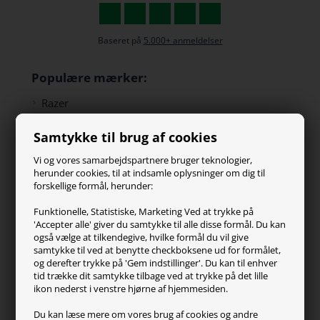
Baseret på
5.000+ anmeldelser
Populære mærker:
Razer
Paracon
Samtykke til brug af cookies
SteelSeries
ZOWIE
Vi og vores samarbejdspartnere bruger teknologier,
Turtle Beach
herunder cookies, til at indsamle oplysninger om dig til
forskellige formål, herunder:
Kundeservice
Funktionelle, Statistiske, Marketing Ved at trykke på
'Accepter alle' giver du samtykke til alle disse formål. Du kan
Kontakt os
også vælge at tilkendegive, hvilke formål du vil give
FAQ
samtykke til ved at benytte checkboksene ud for formålet,
og derefter trykke på 'Gem indstillinger'. Du kan til enhver
Handelsvilkår
tid trække dit samtykke tilbage ved at trykke på det lille
Reklamation
ikon nederst i venstre hjørne af hjemmesiden.
Retur
Du kan læse mere om vores brug af cookies og andre