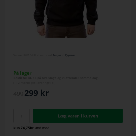
Varenr.
XY012-XXL
- Producent:
Ninjas In Pyjamas
På lager
Bestil før kl. 13 på hverdage og vi afsender samme dag.
(
1-2 hverdage
s leveringstid )
299
kr
499
Læg varen i kurven