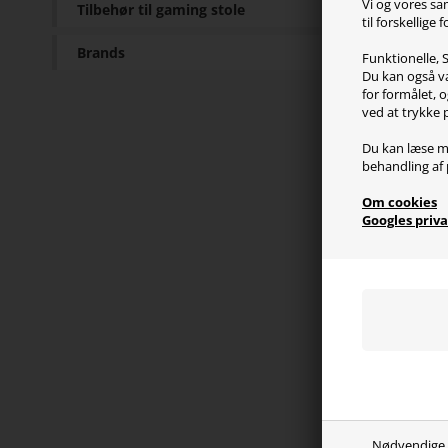
Vi og vores sa
Det o
Tilbehør til gaming stole
til forskellige
Blæse
Brands
Funktionelle, S
garant
Du kan også væ
for formålet, o
ved at trykke 
Du kan læse m
Sp
behandling af 
Om cookies
Mode
Googles priva
Materi
Farve
Blæse
Omdre
Omdre
Airflo
Airfl
Lydni
Lydni
Stati
Nødvendige