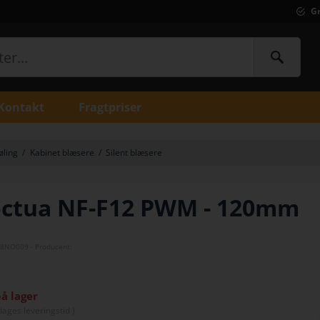
Gr
Kontakt
Fragtpriser
øling
/
Kabinet blæsere
/
Silent blæsere
ctua NF-F12 PWM - 120mm
08NO009
- Producent:
på lager
dage
s leveringstid )