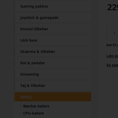
22
Gaming pakker
Joystick & gamepads
Konsol tilbehør
LAN Gear
Skærme & tilbehør
Læs p
Rat & pedaler
Se spe
Streaming
Tøj & tilbehør
Køling
Bærbar kølere
CPU-kølere