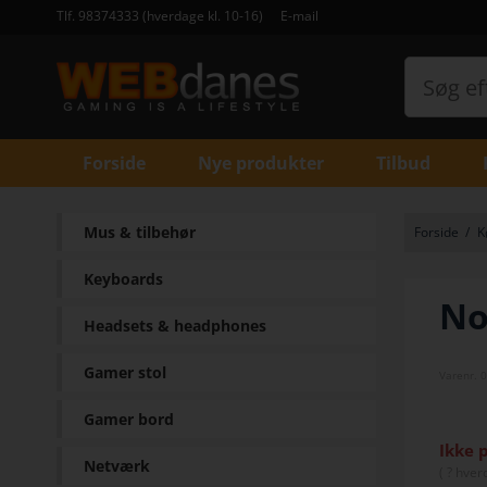
Tlf. 98374333 (hverdage kl. 10-16)
E-mail
Forside
Nye produkter
Tilbud
Mus & tilbehør
Forside
/
K
Keyboards
No
Headsets & headphones
Gamer stol
Varenr.
Gamer bord
Ikke 
Netværk
(
? hver