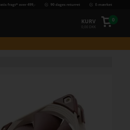
atis fragt* over 499,-
90 dages returret
E-mærket
0
KURV
0,00 DKK