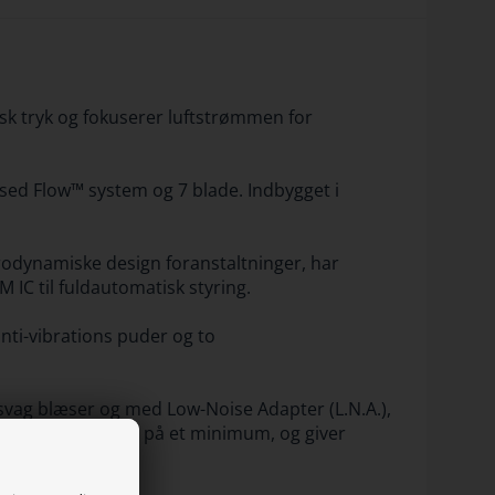
isk tryk og fokuserer luftstrømmen for
ed Flow™ system og 7 blade. Indbygget i
rodynamiske design foranstaltninger, har
IC til fuldautomatisk styring.
ti-vibrations puder og to
svag blæser og med Low-Noise Adapter (L.N.A.),
il at holde støjen på et minimum, og giver