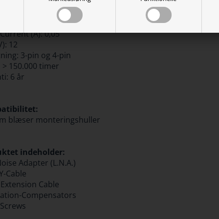
sk tryk med L.N.A: 1,83 mm H2O
 SSO2-lejer
 Power (W): 0,6
Current (A): 0,05
V): 12
tning: 3-pin og 4-pin
 > 150.000 timer
i: 6 år
tibilitet:
 blæser monteringshuller
ktet indeholder:
oise Adapter (L.N.A.)
 Y-Cable
Extension Cable
ration-Compensators
 Screws