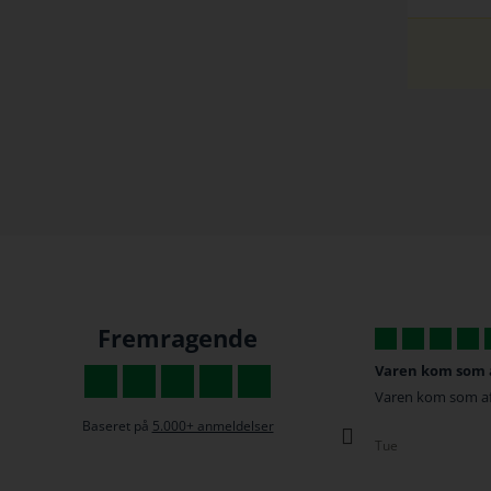
Fremragende
Varen kom som aftalt ...
De gange jeg har
Varen kom som aftalt ... hurtigt og nemt
De gange jeg har h
Været super hurti
Baseret på
5.000+ anmeldelser
gode priser :D
Tue
Kristina