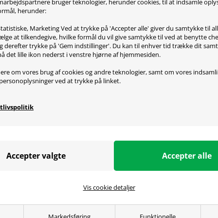
marbejdspartnere bruger teknologier, herunder cookies, til at indsamle opl
ptimale valg til kølere, radiatorer og andre tryk krævende ap
 formål, herunder:
ren er kort sagt til dem som kun vil have det bedste af det 
tatistiske, Marketing Ved at trykke på 'Accepter alle' giver du samtykke til al
i!
lge at tilkendegive, hvilke formål du vil give samtykke til ved at benytte 
g derefter trykke på 'Gem indstillinger'. Du kan til enhver tid trække dit sam
på det lille ikon nederst i venstre hjørne af hjemmesiden.
ere om vores brug af cookies og andre teknologier, samt om vores indsaml
ecifikationer
personoplysninger ved at trykke på linket.
lnavn (producentnummer): Noctua NF-F12 PWM
tlivspolitik
ale: Plast
: Beige/Brun
rstørrelse: 120x120x25mm
jninger: 1500 RPM +/- 10%
jninger med L.N.A.: 1200 RPM +/- 10%
w: 93,4 m³/h
ow med L.N.A: 74,3 m³/h
veau: 22,4 dB(A)
Vis cookie detaljer
veau med L.N.A: 18,6 dB(A)
sk tryk: 2,61 mm H2O
Markedsføring
Funktionelle