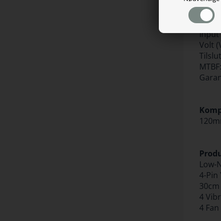
Stati
Lejer:
Input
Input 
Volt (
Tilslu
MTBF:
Garant
Kompa
120mm
Produ
Low-N
4-Pin
30cm 
4 Vib
4 Fan