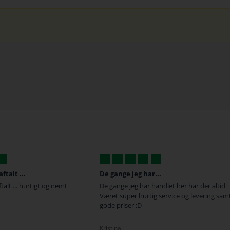
...
God og hurtig service
andlet her har der altid
Vi må også huske at rose med anmeldelser
g service og levering samt
da vi har tilbøjelighed til først at gå til
tasterne når vi er utilfredse :-)
Rasmus