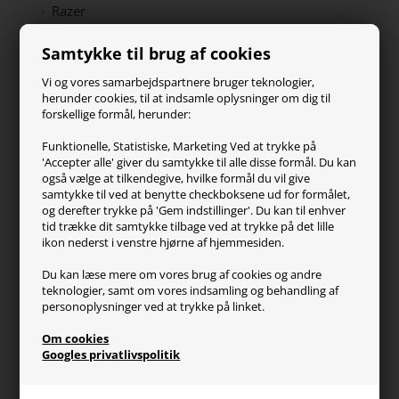
Razer
Paracon
Samtykke til brug af cookies
SteelSeries
ZOWIE
Vi og vores samarbejdspartnere bruger teknologier,
Turtle Beach
herunder cookies, til at indsamle oplysninger om dig til
forskellige formål, herunder:
Kundeservice
Funktionelle, Statistiske, Marketing Ved at trykke på
'Accepter alle' giver du samtykke til alle disse formål. Du kan
Kontakt os
også vælge at tilkendegive, hvilke formål du vil give
FAQ
samtykke til ved at benytte checkboksene ud for formålet,
og derefter trykke på 'Gem indstillinger'. Du kan til enhver
Handelsvilkår
tid trække dit samtykke tilbage ved at trykke på det lille
Reklamation
ikon nederst i venstre hjørne af hjemmesiden.
Retur
Du kan læse mere om vores brug af cookies og andre
teknologier, samt om vores indsamling og behandling af
Generel info
personoplysninger ved at trykke på linket.
Om os
Om cookies
Fragt og levering
Googles privatlivspolitik
Betalingsformer
Affiliate program