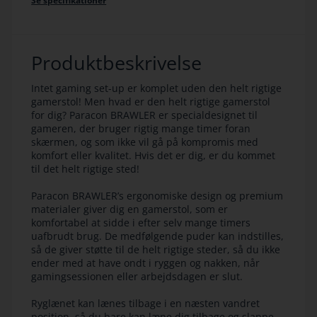
Produktbeskrivelse
Intet gaming set-up er komplet uden den helt rigtige
gamerstol! Men hvad er den helt rigtige gamerstol
for dig? Paracon BRAWLER er specialdesignet til
gameren, der bruger rigtig mange timer foran
skærmen, og som ikke vil gå på kompromis med
komfort eller kvalitet. Hvis det er dig, er du kommet
til det helt rigtige sted!
Paracon BRAWLER’s ergonomiske design og premium
materialer giver dig en gamerstol, som er
komfortabel at sidde i efter selv mange timers
uafbrudt brug. De medfølgende puder kan indstilles,
så de giver støtte til de helt rigtige steder, så du ikke
ender med at have ondt i ryggen og nakken, når
gamingsessionen eller arbejdsdagen er slut.
Ryglænet kan lænes tilbage i en næsten vandret
position, så du bare kan læne dig tilbage og slappe