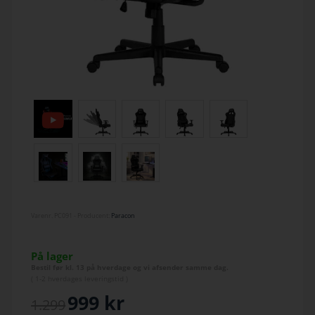
Varenr.
PC091
- Producent:
Paracon
På lager
Bestil før kl. 13 på hverdage og vi afsender samme dag.
(
1-2 hverdage
s leveringstid )
999
kr
1.299