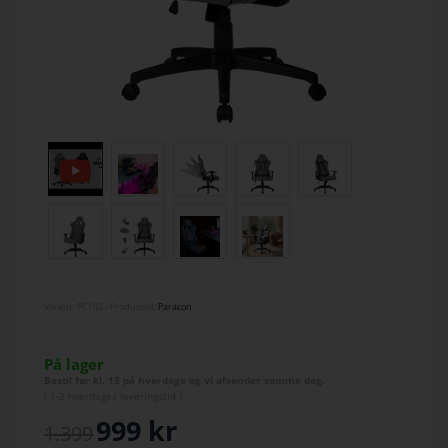
Varenr.
PC102
- Producent:
Paracon
På lager
Bestil før kl. 13 på hverdage og vi afsender samme dag.
(
1-2 hverdage
s leveringstid )
999
kr
1.399