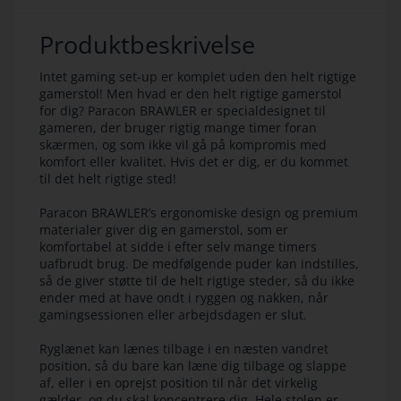
Produktbeskrivelse
Intet gaming set-up er komplet uden den helt rigtige
gamerstol! Men hvad er den helt rigtige gamerstol
for dig? Paracon BRAWLER er specialdesignet til
gameren, der bruger rigtig mange timer foran
skærmen, og som ikke vil gå på kompromis med
komfort eller kvalitet. Hvis det er dig, er du kommet
til det helt rigtige sted!
Paracon BRAWLER’s ergonomiske design og premium
materialer giver dig en gamerstol, som er
komfortabel at sidde i efter selv mange timers
uafbrudt brug. De medfølgende puder kan indstilles,
så de giver støtte til de helt rigtige steder, så du ikke
ender med at have ondt i ryggen og nakken, når
gamingsessionen eller arbejdsdagen er slut.
Ryglænet kan lænes tilbage i en næsten vandret
position, så du bare kan læne dig tilbage og slappe
af, eller i en oprejst position til når det virkelig
gælder, og du skal koncentrere dig. Hele stolen er