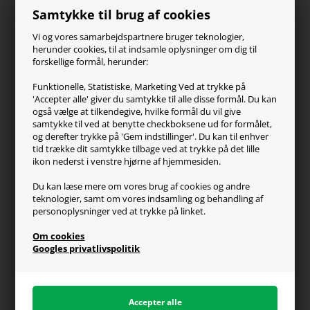
Samtykke til brug af cookies
SteelSeries
ZOWIE
Vi og vores samarbejdspartnere bruger teknologier,
Turtle Beach
herunder cookies, til at indsamle oplysninger om dig til
forskellige formål, herunder:
Kundeservice
Funktionelle, Statistiske, Marketing Ved at trykke på
'Accepter alle' giver du samtykke til alle disse formål. Du kan
Kontakt os
også vælge at tilkendegive, hvilke formål du vil give
FAQ
samtykke til ved at benytte checkboksene ud for formålet,
og derefter trykke på 'Gem indstillinger'. Du kan til enhver
Handelsvilkår
tid trække dit samtykke tilbage ved at trykke på det lille
Reklamation
ikon nederst i venstre hjørne af hjemmesiden.
Retur
Du kan læse mere om vores brug af cookies og andre
teknologier, samt om vores indsamling og behandling af
Generel info
personoplysninger ved at trykke på linket.
Om os
Om cookies
Fragt og levering
Googles privatlivspolitik
Betalingsformer
Affiliate program
Persondatapolitik