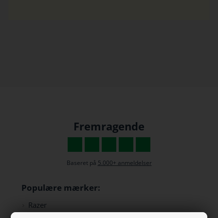
Fremragende
Baseret på
5.000+ anmeldelser
Populære mærker:
Razer
Paracon