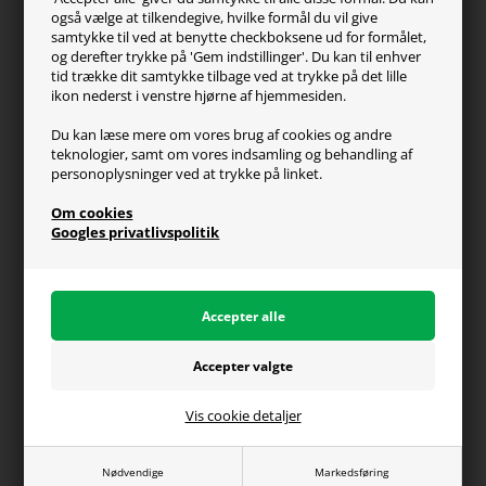
Kontakt os
også vælge at tilkendegive, hvilke formål du vil give
FAQ
samtykke til ved at benytte checkboksene ud for formålet,
og derefter trykke på 'Gem indstillinger'. Du kan til enhver
Handelsvilkår
tid trække dit samtykke tilbage ved at trykke på det lille
Reklamation
ikon nederst i venstre hjørne af hjemmesiden.
Retur
Du kan læse mere om vores brug af cookies og andre
teknologier, samt om vores indsamling og behandling af
Generel info
personoplysninger ved at trykke på linket.
Om os
Om cookies
Fragt og levering
Googles privatlivspolitik
Betalingsformer
Affiliate program
Persondatapolitik
Vis cookie detaljer
Du kan altid ringe til os på telefon 98374333
(hverdage kl. 10-16)
Nødvendige
Markedsføring