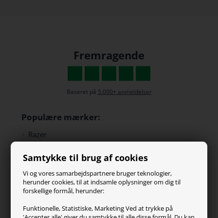
Fremragende
Baseret på
5.000+ anmeldelser
Populære mærker:
Razer
Paracon
Samtykke til brug af cookies
SteelSeries
ZOWIE
Vi og vores samarbejdspartnere bruger teknologier,
Turtle Beach
herunder cookies, til at indsamle oplysninger om dig til
forskellige formål, herunder:
Kundeservice
Funktionelle, Statistiske, Marketing Ved at trykke på
'Accepter alle' giver du samtykke til alle disse formål. Du kan