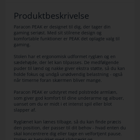
Produktbeskrivelse
Paracon PEAK er designet til dig, der tager din
gaming seriøst. Med sit stilrene design og
komfortable funktioner er PEAK det oplagte valg til
gaming.
Stolen har et ergonomisk udformet ryglæn og en
sædehøjde, der let kan tilpasses. De medfølgende
puder til lænd og nakke giver ekstra støtte, så du kan
holde fokus og undgå unødvendig belastning - også
når timerne foran skærmen bliver mange.
Paracon PEAK er udstyret med polstrede armlæn,
som giver god komfort til dine underarme og albuer,
uanset om du er midt i et intenst spil eller blot
slapper af.
Ryglænet kan lænes tilbage, så du kan finde præcis
den position, der passer til dit behov - hvad enten du
skal koncentrere dig eller tage en velfortjent pause.
Stolen er betrukket med slidstærkt og