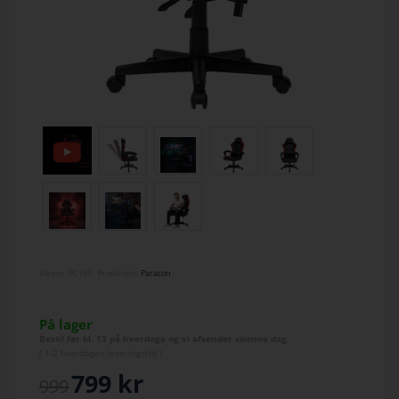
Varenr.
PC169
- Producent:
Paracon
På lager
Bestil før kl. 13 på hverdage og vi afsender samme dag.
(
1-2 hverdage
s leveringstid )
799
kr
999