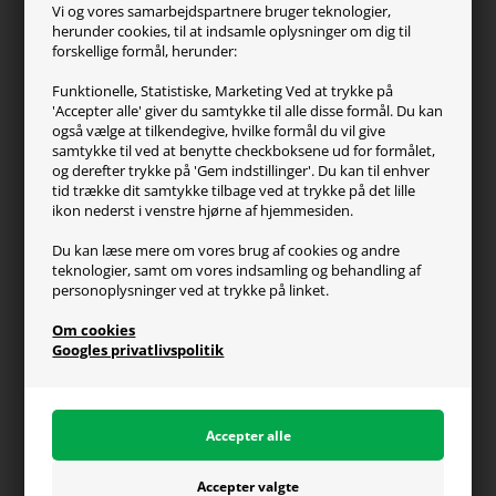
ZOWIE
Vi og vores samarbejdspartnere bruger teknologier,
Turtle Beach
herunder cookies, til at indsamle oplysninger om dig til
forskellige formål, herunder:
Kundeservice
Funktionelle, Statistiske, Marketing Ved at trykke på
'Accepter alle' giver du samtykke til alle disse formål. Du kan
Kontakt os
også vælge at tilkendegive, hvilke formål du vil give
FAQ
samtykke til ved at benytte checkboksene ud for formålet,
og derefter trykke på 'Gem indstillinger'. Du kan til enhver
Handelsvilkår
tid trække dit samtykke tilbage ved at trykke på det lille
Reklamation
ikon nederst i venstre hjørne af hjemmesiden.
Retur
Du kan læse mere om vores brug af cookies og andre
teknologier, samt om vores indsamling og behandling af
Generel info
personoplysninger ved at trykke på linket.
Om os
Om cookies
Fragt og levering
Googles privatlivspolitik
Betalingsformer
Affiliate program
Persondatapolitik