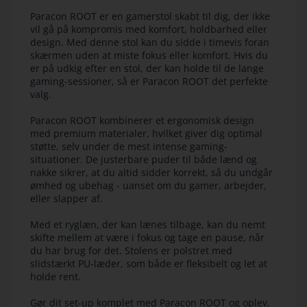
Paracon ROOT er en gamerstol skabt til dig, der ikke
vil gå på kompromis med komfort, holdbarhed eller
design. Med denne stol kan du sidde i timevis foran
skærmen uden at miste fokus eller komfort. Hvis du
er på udkig efter en stol, der kan holde til de lange
gaming-sessioner, så er Paracon ROOT det perfekte
valg.
Paracon ROOT kombinerer et ergonomisk design
med premium materialer, hvilket giver dig optimal
støtte, selv under de mest intense gaming-
situationer. De justerbare puder til både lænd og
nakke sikrer, at du altid sidder korrekt, så du undgår
ømhed og ubehag - uanset om du gamer, arbejder,
eller slapper af.
Med et ryglæn, der kan lænes tilbage, kan du nemt
skifte mellem at være i fokus og tage en pause, når
du har brug for det. Stolens er polstret med
slidstærkt PU-læder, som både er fleksibelt og let at
holde rent.
Gør dit set-up komplet med Paracon ROOT og oplev,