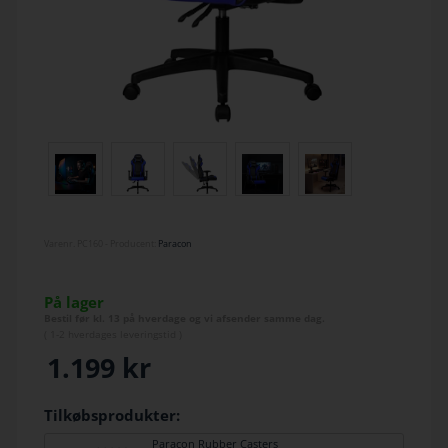
Varenr.
PC160
- Producent:
Paracon
På lager
Bestil før kl. 13 på hverdage og vi afsender samme dag.
(
1-2 hverdage
s leveringstid )
1.199
kr
Tilkøbsprodukter:
Paracon Rubber Casters