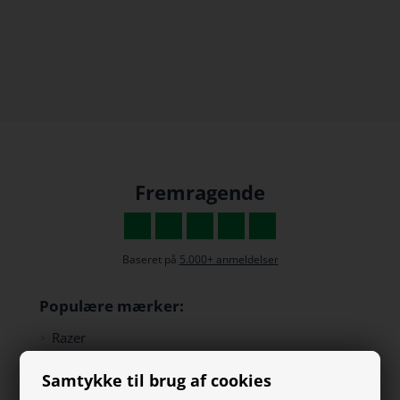
Fremragende
Baseret på
5.000+ anmeldelser
Populære mærker:
Razer
Paracon
Samtykke til brug af cookies
SteelSeries