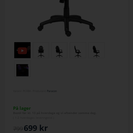
Varenr.
PC084
- Producent:
Paracon
På lager
Bestil før kl. 13 på hverdage og vi afsender samme dag.
(
1-2 hverdage
s leveringstid )
699
kr
799