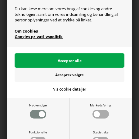
Retur
Du kan læse mere om vores brug af cookies og andre
teknologier, samt om vores indsamling og behandling af
Generel info
personoplysninger ved at trykke på linket.
Om os
Om cookies
Fragt og levering
Googles privatlivspolitik
Betalingsformer
Affiliate program
Persondatapolitik
Vis cookie detaljer
Du kan altid ringe til os på telefon 98374333
(hverdage kl. 10-16)
Nødvendige
Markedsføring
WEBdanes A/S | CVR: 31780438 | Tlf: 98374333 |
Funktionelle
Statistiske
salg@webdanes.dk