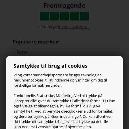
Fremragende
Baseret på
5.000+ anmeldelser
Populære mærker:
Razer
Paracon
Samtykke til brug af cookies
SteelSeries
ZOWIE
Vi og vores samarbejdspartnere bruger teknologier,
Turtle Beach
herunder cookies, til at indsamle oplysninger om dig til
forskellige formål, herunder:
Kundeservice
Funktionelle, Statistiske, Marketing Ved at trykke på
'Accepter alle' giver du samtykke til alle disse formål. Du kan
Kontakt os
også vælge at tilkendegive, hvilke formål du vil give
FAQ
samtykke til ved at benytte checkboksene ud for formålet,
og derefter trykke på 'Gem indstillinger'. Du kan til enhver
Handelsvilkår
tid trække dit samtykke tilbage ved at trykke på det lille
Reklamation
ikon nederst i venstre hjørne af hjemmesiden.