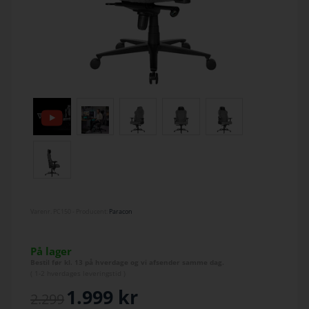
Varenr.
PC150
- Producent:
Paracon
På lager
Bestil før kl. 13 på hverdage og vi afsender samme dag.
(
1-2 hverdage
s leveringstid )
1.999
kr
2.299