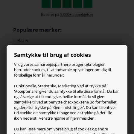
Baseret på
5.000+ anmeldelser
Populære mærker:
Razer
Paracon
Samtykke til brug af cookies
SteelSeries
ZOWIE
Vi og vores samarbejdspartnere bruger teknologier,
Turtle Beach
herunder cookies, til at indsamle oplysninger om dig til
forskellige formål, herunder:
Kundeservice
Funktionelle, Statistiske, Marketing Ved at trykke på
'Accepter alle' giver du samtykke til alle disse formål. Du kan
Kontakt os
også vælge at tilkendegive, hvilke formål du vil give
FAQ
samtykke til ved at benytte checkboksene ud for formålet,
og derefter trykke på 'Gem indstillinger'. Du kan til enhver
Handelsvilkår
tid trække dit samtykke tilbage ved at trykke på det lille
Reklamation
ikon nederst i venstre hjørne af hjemmesiden.
Retur
Du kan læse mere om vores brug af cookies og andre