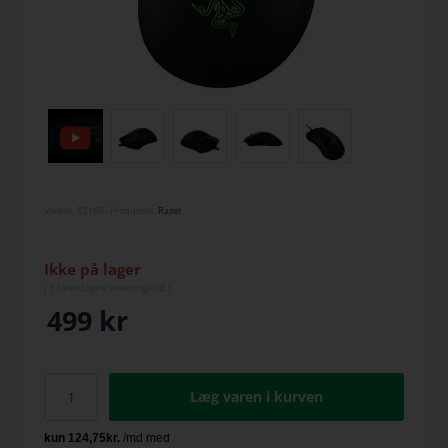
Varenr.
RZ160
- Producent:
Razer
Ikke på lager
(
? hverdage
s leveringstid )
499
kr
Læg varen i kurven