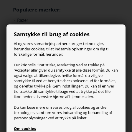
Populære mærker:
Razer
Paracon
Samtykke til brug af cookies
SteelSeries
ZOWIE
Vi og vores samarbejdspartnere bruger teknologier,
Turtle Beach
herunder cookies, til at indsamle oplysninger om dig til
forskellige formål, herunder:
Kundeservice
Funktionelle, Statistiske, Marketing Ved at trykke på
'Accepter alle' giver du samtykke til alle disse formål. Du kan
Kontakt os
også vælge at tilkendegive, hvilke formål du vil give
FAQ
samtykke til ved at benytte checkboksene ud for formålet,
og derefter trykke på 'Gem indstillinger'. Du kan til enhver
Handelsvilkår
tid trække dit samtykke tilbage ved at trykke på det lille
Reklamation
ikon nederst i venstre hjørne af hjemmesiden.
Retur
Du kan læse mere om vores brug af cookies og andre
teknologier, samt om vores indsamling og behandling af
Generel info
personoplysninger ved at trykke på linket.
Om os
Om cookies