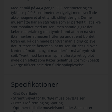
Med et mål på 44,4 gange 35,5 centimeter og en
tykkelse på 0,3 centimeter er rigeligt med overflade
akkompagneret af et tyndt, stiligt design. Denne
musemåtte har en størrelse som er perfekt til at sikre
stor mobilitet med musen, men samtidig gør det
lækre materiale og den tynde bund at man næsten
ikke mærker at musen hviler på andet end bordet
foran én. På den måde behøver man aldrig opleve
det irriterende fænomen, at musen skrider ud over
kanten af måtten, og at man derfor må afbryde sit
spil. Tværtimod kan man spille uforstyrret og blot
nyde den effekt som Razer Goliathus Cosmic (Speed)
– Large tilfører hele den fulde spiloplevelse.
Specifikationer
- Glat Overflade
- Stramt vævet for hurtige muse bevægelser
- Præcis Målretning og Sporing
- Optimeret til alle musefølsomheder & sensorer