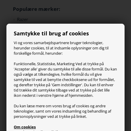
Populære mærker:
Razer
Paracon
Samtykke til brug af cookies
SteelSeries
ZOWIE
Vi og vores samarbejdspartnere bruger teknologier,
Turtle Beach
herunder cookies, til at indsamle oplysninger om dig til
forskellige formål, herunder:
Kundeservice
Funktionelle, Statistiske, Marketing Ved at trykke på
'Accepter alle' giver du samtykke til alle disse formål. Du kan
Kontakt os
også vælge at tilkendegive, hvilke formål du vil give
FAQ
samtykke til ved at benytte checkboksene ud for formålet,
og derefter trykke på 'Gem indstillinger'. Du kan til enhver
Handelsvilkår
tid trække dit samtykke tilbage ved at trykke på det lille
Reklamation
ikon nederst i venstre hjørne af hjemmesiden.
Retur
Du kan læse mere om vores brug af cookies og andre
teknologier, samt om vores indsamling og behandling af
Generel info
personoplysninger ved at trykke på linket.
Om os
Om cookies