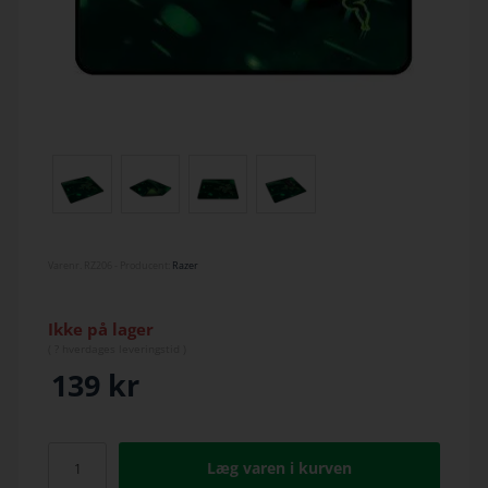
Varenr.
RZ206
- Producent:
Razer
Ikke på lager
(
? hverdage
s leveringstid )
139
kr
Læg varen i kurven