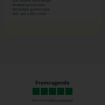
- Stof baseret base design
- Modkæmpende kant
- Skridsikker gummi base
- Mål: 444 x 355 x 3mm
Fremragende
Baseret på
5.000+ anmeldelser