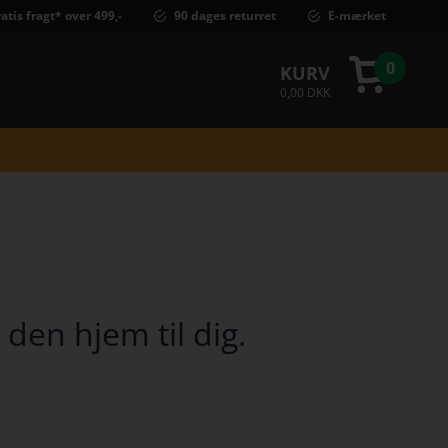
atis fragt* over 499,-
90 dages returret
E-mærket
0
KURV
0,00 DKK
den hjem til dig.