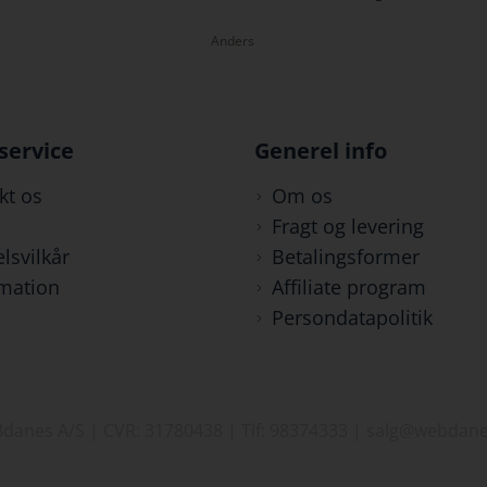
Anders
service
Generel info
kt os
Om os
Fragt og levering
lsvilkår
Betalingsformer
mation
Affiliate program
Persondatapolitik
danes A/S | CVR: 31780438 | Tlf: 98374333 | salg@webdane