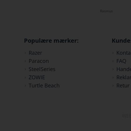
kl 09:58, super god service!
Rasmus
Tristan
Populære mærker:
Kunde
Razer
Konta
Paracon
FAQ
SteelSeries
Hande
ZOWIE
Rekla
Turtle Beach
Retur
WEB