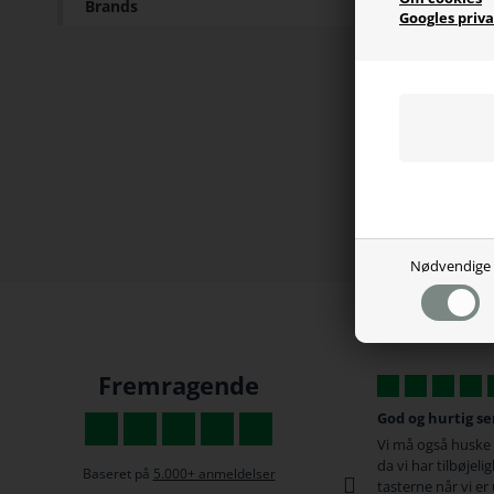
Brands
Googles priva
Nødvendige
Fremragende
De har super gode priser
God og hurtig se
De har super gode priser, og jeg bestilte min
Vi må også huske
Gaming stol omkring 16:00 Fredag, og fik en
da vi har tilbøjelig
Baseret på
5.000+ anmeldelser
besked med den var kommet på post huset
tasterne når vi er u