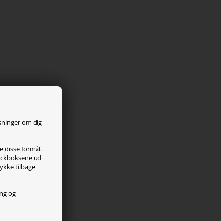
ysninger om dig
le disse formål.
checkboksene ud
tykke tilbage
ing og