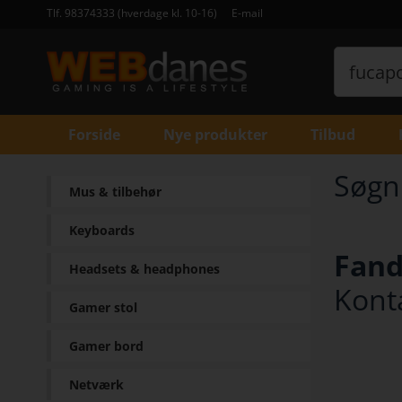
Tlf. 98374333 (hverdage kl. 10-16)
E-mail
Forside
Nye produkter
Tilbud
Søgn
Mus & tilbehør
Keyboards
Fand
Headsets & headphones
Konta
Gamer stol
Gamer bord
Netværk