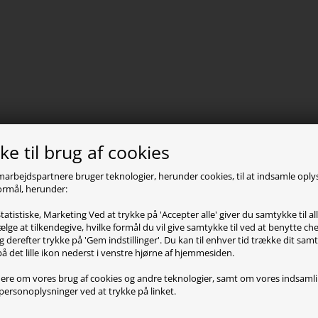
e til brug af cookies
marbejdspartnere bruger teknologier, herunder cookies, til at indsamle opl
 formål, herunder:
tatistiske, Marketing Ved at trykke på 'Accepter alle' giver du samtykke til al
lge at tilkendegive, hvilke formål du vil give samtykke til ved at benytte 
g derefter trykke på 'Gem indstillinger'. Du kan til enhver tid trække dit sam
på det lille ikon nederst i venstre hjørne af hjemmesiden.
ere om vores brug af cookies og andre teknologier, samt om vores indsaml
personoplysninger ved at trykke på linket.