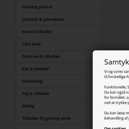
Gaming pakker
Joystick & gamepads
Konsol tilbehør
LAN Gear
Skærme & tilbehør
Samtykk
Rat & pedaler
Vi og vores sa
til forskellige
Streaming
Funktionelle, S
Du kan også væ
Tøj & tilbehør
for formålet, o
ved at trykke 
Køling
Du kan læse m
Tilbehør til gaming stole
behandling af 
Om cookies