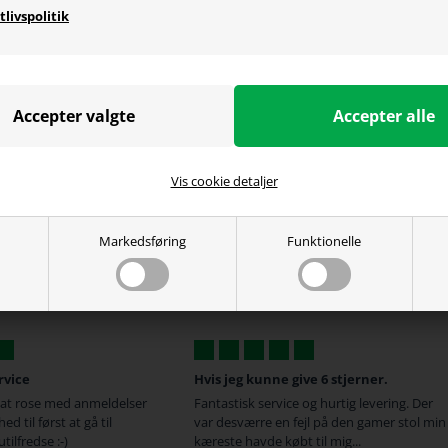
tlivspolitik
Vis cookie detaljer
Markedsføring
Funktionelle
rvice
Hvis jeg kunne give 6 stjerner.
 at rose med anmeldelser
Fantastisk service og hurtig levering. Der
hed til først at gå til
var desværre en fejl på den gamer stol min
tilfredse :-)
kæreste havde købt til mig...