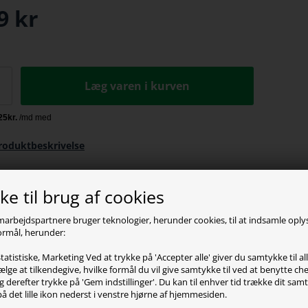
9
kr
Læg varen i kurven
roduktbeskrivelse
e til brug af cookies
marbejdspartnere bruger teknologier, herunder cookies, til at indsamle opl
 formål, herunder:
tatistiske, Marketing Ved at trykke på 'Accepter alle' giver du samtykke til al
lge at tilkendegive, hvilke formål du vil give samtykke til ved at benytte 
g derefter trykke på 'Gem indstillinger'. Du kan til enhver tid trække dit sam
på det lille ikon nederst i venstre hjørne af hjemmesiden.