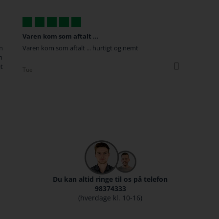
Varen kom som aftalt ...
Hvis jeg kunne g
in
Varen kom som aftalt ... hurtigt og nemt
Fantastisk servic
n
var desværre en f
t
kæreste havde køb
Tue
Anders
Du kan altid ringe til os på telefon
98374333
(hverdage kl. 10-16)