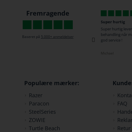
Fremragende
God og hurtig service
Super hurtig
s
Vi må også huske at rose med anmeldelser
Super hurtig lever
da vi har tilbøjelighed til først at gå til
behandling når m
Baseret på
5.000+ anmeldelser
tasterne når vi er utilfredse :-)
god service !
Rasmus
Michael
Populære mærker:
Kunde
Razer
Konta
Paracon
FAQ
SteelSeries
Hande
ZOWIE
Rekla
Turtle Beach
Retur