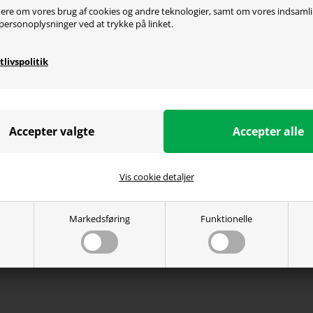
oduktbeskrivelse
ere om vores brug af cookies og andre teknologier, samt om vores indsaml
personoplysninger ved at trykke på linket.
t PRO er lige så elegant, som den ser ud. Den har et utroligt
tlivspolitik
ringsplads til dit headset, uanset mærke og type.
n ekstra feature har Sharkoon X-Rest PRO også kabel mana
 den retning, som du ønsker. Se billederne for flere detaljer
Vis cookie detaljer
Markedsføring
Funktionelle