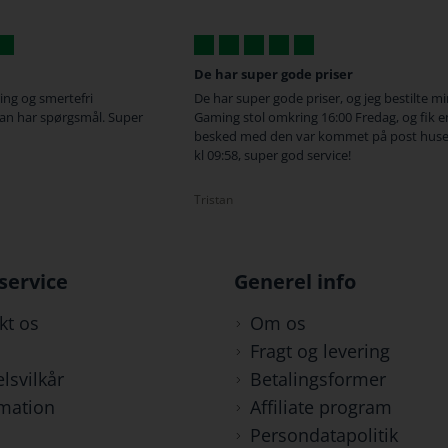
De har super gode priser
ing og smertefri
De har super gode priser, og jeg bestilte m
an har spørgsmål. Super
Gaming stol omkring 16:00 Fredag, og fik e
besked med den var kommet på post huse
kl 09:58, super god service!
Tristan
service
Generel info
kt os
Om os
Fragt og levering
lsvilkår
Betalingsformer
mation
Affiliate program
Persondatapolitik