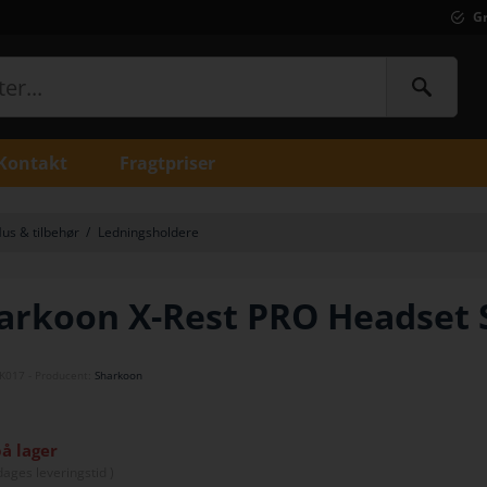
Gr
Kontakt
Fragtpriser
us & tilbehør
/
Ledningsholdere
arkoon X-Rest PRO Headset 
K017
- Producent:
Sharkoon
på lager
dage
s leveringstid )