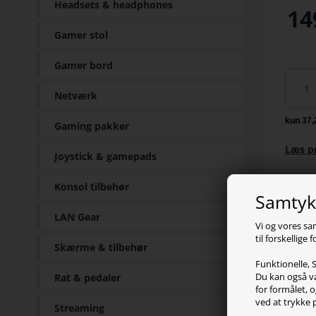
Headsets & headphones
14
Gamer stol
Gamer bord
Netværk
Gaming pakker
Læs p
Joystick & gamepads
Konsol tilbehør
Samtykk
LAN Gear
Vi og vores sa
til forskellige
Skærme & tilbehør
Funktionelle, S
Du kan også væ
Rat & pedaler
for formålet, o
ved at trykke 
Streaming