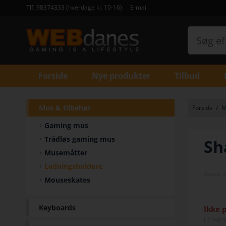
Tlf. 98374333 (hverdage kl. 10-16)
E-mail
Forside
Nye produkter
Tilbud
Mus & tilbehør
Forside
/
M
Gaming mus
Trådløs gaming mus
Sh
Musemåtter
Ledningsholdere
Varenr.
S
Mouseskates
Keyboards
Ikke 
(
? hver