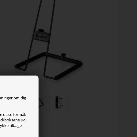
ysninger om dig
le disse formål.
checkboksene ud
tykke tilbage