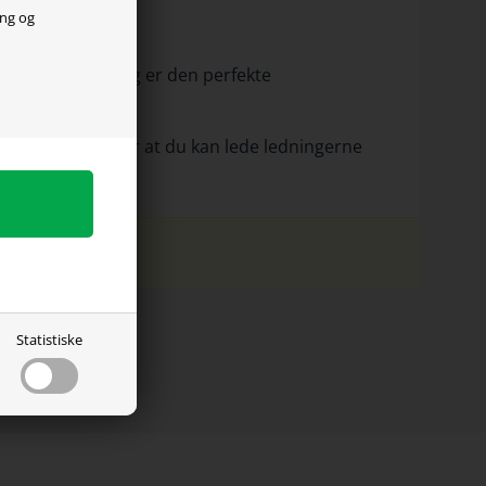
ing og
 stilrent udtryk og er den perfekte
gement, som gør at du kan lede ledningerne
.
Statistiske