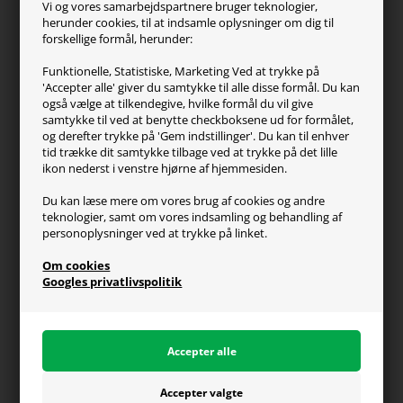
Vi og vores samarbejdspartnere bruger teknologier,
Turtle Beach
herunder cookies, til at indsamle oplysninger om dig til
forskellige formål, herunder:
Kundeservice
Funktionelle, Statistiske, Marketing Ved at trykke på
'Accepter alle' giver du samtykke til alle disse formål. Du kan
Kontakt os
også vælge at tilkendegive, hvilke formål du vil give
FAQ
samtykke til ved at benytte checkboksene ud for formålet,
og derefter trykke på 'Gem indstillinger'. Du kan til enhver
Handelsvilkår
tid trække dit samtykke tilbage ved at trykke på det lille
Reklamation
ikon nederst i venstre hjørne af hjemmesiden.
Retur
Du kan læse mere om vores brug af cookies og andre
teknologier, samt om vores indsamling og behandling af
Generel info
personoplysninger ved at trykke på linket.
Om os
Om cookies
Fragt og levering
Googles privatlivspolitik
Betalingsformer
Affiliate program
Persondatapolitik