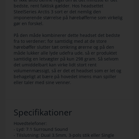
bedste, rent faktisk gælder. Hos headsettet
SteelSeries Arctis 3 sort er det nemlig den
imponerende størrelse på hørebøfferne som virkelig
gør en forskel.
På den måde kombinerer dette headset det bedste
fra to verdener; for samtidig med at de store
hørebøffer slutter tæt omkring ørerne og på den
måde lukker alle lyde udefra ude, så er produktet
samtidig en letvægter på kun 298 gram. Så selvom
det umiddelbart kan virke lidt stort rent
volumenmæssigt, så er det et headset som er let og
behageligt at bære på hovedet imens man spiller
eller taler med sine venner.
Specifikationer
Hovedtelefoner:
- Lyd: 7.1 Surround Sound
- Tilslutning: Dual 3.5mm, 3-pols stik eller Single