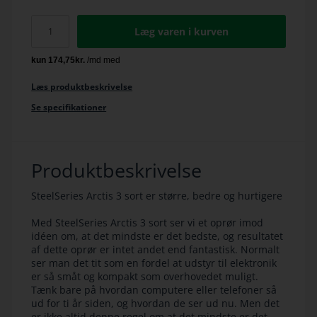
Læg varen i kurven
Læs produktbeskrivelse
Se specifikationer
Produktbeskrivelse
SteelSeries Arctis 3 sort er større, bedre og hurtigere
Med SteelSeries Arctis 3 sort ser vi et oprør imod
idéen om, at det mindste er det bedste, og resultatet
af dette oprør er intet andet end fantastisk. Normalt
ser man det tit som en fordel at udstyr til elektronik
er så småt og kompakt som overhovedet muligt.
Tænk bare på hvordan computere eller telefoner så
ud for ti år siden, og hvordan de ser ud nu. Men det
er ikke altid denne regel om at det mindste er det