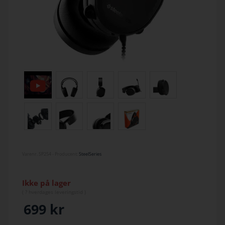
Varenr.
SP254
- Producent:
SteelSeries
Ikke på lager
(
? hverdage
s leveringstid )
699
kr